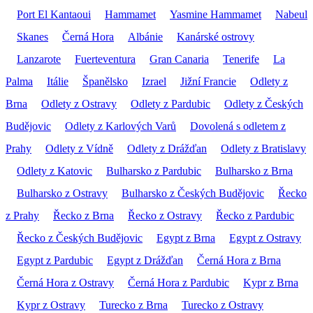
Port El Kantaoui
Hammamet
Yasmine Hammamet
Nabeul
Skanes
Černá Hora
Albánie
Kanárské ostrovy
Lanzarote
Fuerteventura
Gran Canaria
Tenerife
La
Palma
Itálie
Španělsko
Izrael
Jižní Francie
Odlety z
Brna
Odlety z Ostravy
Odlety z Pardubic
Odlety z Českých
Budějovic
Odlety z Karlových Varů
Dovolená s odletem z
Prahy
Odlety z Vídně
Odlety z Drážďan
Odlety z Bratislavy
Odlety z Katovic
Bulharsko z Pardubic
Bulharsko z Brna
Bulharsko z Ostravy
Bulharsko z Českých Budějovic
Řecko
z Prahy
Řecko z Brna
Řecko z Ostravy
Řecko z Pardubic
Řecko z Českých Budějovic
Egypt z Brna
Egypt z Ostravy
Egypt z Pardubic
Egypt z Drážďan
Černá Hora z Brna
Černá Hora z Ostravy
Černá Hora z Pardubic
Kypr z Brna
Kypr z Ostravy
Turecko z Brna
Turecko z Ostravy