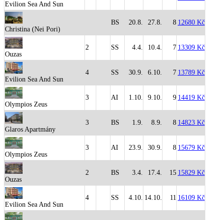
Evilion Sea And Sun
BS
20.8.
27.8.
8
12680 Kč
Christina (Nei Pori)
2
SS
4.4.
10.4.
7
13309 Kč
Ouzas
4
SS
30.9.
6.10.
7
13789 Kč
Evilion Sea And Sun
3
AI
1.10.
9.10.
9
14419 Kč
Olympios Zeus
3
BS
1.9.
8.9.
8
14823 Kč
Glaros Apartmány
3
AI
23.9.
30.9.
8
15679 Kč
Olympios Zeus
2
BS
3.4.
17.4.
15
15829 Kč
Ouzas
4
SS
4.10.
14.10.
11
16109 Kč
Evilion Sea And Sun