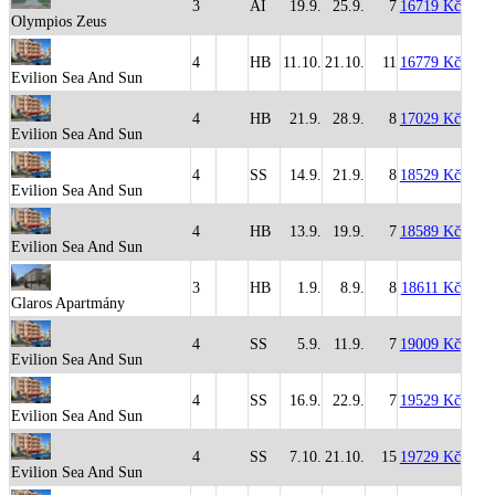
3
AI
19.9.
25.9.
7
16719 Kč
Olympios Zeus
4
HB
11.10.
21.10.
11
16779 Kč
Evilion Sea And Sun
4
HB
21.9.
28.9.
8
17029 Kč
Evilion Sea And Sun
4
SS
14.9.
21.9.
8
18529 Kč
Evilion Sea And Sun
4
HB
13.9.
19.9.
7
18589 Kč
Evilion Sea And Sun
3
HB
1.9.
8.9.
8
18611 Kč
Glaros Apartmány
4
SS
5.9.
11.9.
7
19009 Kč
Evilion Sea And Sun
4
SS
16.9.
22.9.
7
19529 Kč
Evilion Sea And Sun
4
SS
7.10.
21.10.
15
19729 Kč
Evilion Sea And Sun