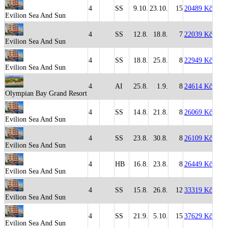
4
SS
9.10.
23.10.
15
20489 Kč
Evilion Sea And Sun
4
SS
12.8.
18.8.
7
22039 Kč
Evilion Sea And Sun
4
SS
18.8.
25.8.
8
22949 Kč
Evilion Sea And Sun
4
AI
25.8.
1.9.
8
24614 Kč
Olympian Bay Grand Resort
4
SS
14.8.
21.8.
8
26069 Kč
Evilion Sea And Sun
4
SS
23.8.
30.8.
8
26109 Kč
Evilion Sea And Sun
4
HB
16.8.
23.8.
8
26449 Kč
Evilion Sea And Sun
4
SS
15.8.
26.8.
12
33319 Kč
Evilion Sea And Sun
4
SS
21.9.
5.10.
15
37629 Kč
Evilion Sea And Sun