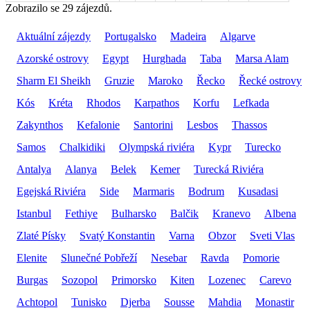
Zobrazilo se 29 zájezdů.
Aktuální zájezdy
Portugalsko
Madeira
Algarve
Azorské ostrovy
Egypt
Hurghada
Taba
Marsa Alam
Sharm El Sheikh
Gruzie
Maroko
Řecko
Řecké ostrovy
Kós
Kréta
Rhodos
Karpathos
Korfu
Lefkada
Zakynthos
Kefalonie
Santorini
Lesbos
Thassos
Samos
Chalkidiki
Olympská riviéra
Kypr
Turecko
Antalya
Alanya
Belek
Kemer
Turecká Riviéra
Egejská Riviéra
Side
Marmaris
Bodrum
Kusadasi
Istanbul
Fethiye
Bulharsko
Balčik
Kranevo
Albena
Zlaté Písky
Svatý Konstantin
Varna
Obzor
Sveti Vlas
Elenite
Slunečné Pobřeží
Nesebar
Ravda
Pomorie
Burgas
Sozopol
Primorsko
Kiten
Lozenec
Carevo
Achtopol
Tunisko
Djerba
Sousse
Mahdia
Monastir