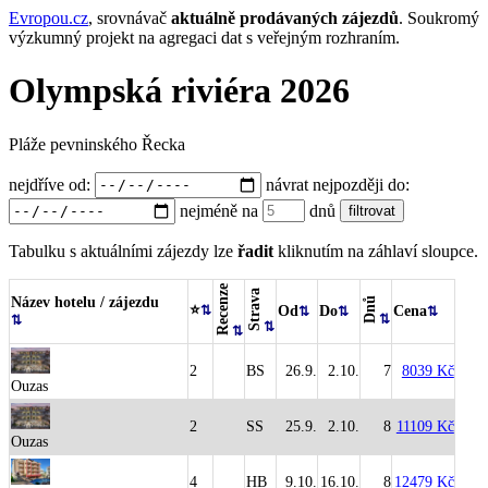
Evropou.cz
, srovnávač
aktuálně prodávaných zájezdů
.
Soukromý
výzkumný projekt na agregaci dat s veřejným rozhraním.
Olympská riviéra 2026
Pláže pevninského Řecka
nejdříve od:
návrat nejpozději do:
nejméně na
dnů
Tabulku s aktuálními zájezdy lze
řadit
kliknutím na záhlaví sloupce.
Recenze
Strava
Název hotelu / zájezdu
Dnů
⭐
Od
Do
Cena
2
BS
26.9.
2.10.
7
8039 Kč
Ouzas
2
SS
25.9.
2.10.
8
11109 Kč
Ouzas
4
HB
9.10.
16.10.
8
12479 Kč