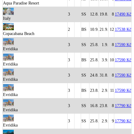
Aqua Paradise Resort
3
SS
12.8.
19.8.
8
17490 Kč
Italy
2
BS
10.9.
21.9.
12
17538 Kč
Copacabana Beach
3
SS
25.8.
1.9.
8
17590 Kč
Evridika
3
BS
25.8.
3.9.
10
17590 Kč
Evridika
3
SS
24.8.
31.8.
8
17590 Kč
Evridika
3
BS
23.8.
2.9.
11
17590 Kč
Evridika
3
SS
16.8.
23.8.
8
17790 Kč
Evridika
3
SS
25.8.
2.9.
9
17790 Kč
Evridika