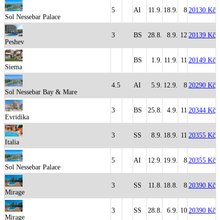
5
AI
11.9.
18.9.
8
20130 Kč
Sol Nessebar Palace
3
BS
28.8.
8.9.
12
20139 Kč
Peshev
BS
1.9.
11.9.
11
20149 Kč
Siema
4.5
AI
5.9.
12.9.
8
20290 Kč
Sol Nessebar Bay & Mare
3
BS
25.8.
4.9.
11
20344 Kč
Evridika
3
SS
8.9.
18.9.
11
20355 Kč
Italia
5
AI
12.9.
19.9.
8
20355 Kč
Sol Nessebar Palace
3
SS
11.8.
18.8.
8
20390 Kč
Mirage
3
SS
28.8.
6.9.
10
20390 Kč
Mirage