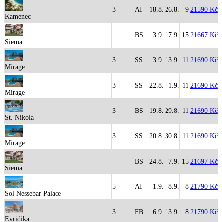
3
AI
18.8.
26.8.
9
21590 Kč
Kamenec
BS
3.9.
17.9.
15
21667 Kč
Siema
3
SS
3.9.
13.9.
11
21690 Kč
Mirage
3
SS
22.8.
1.9.
11
21690 Kč
Mirage
3
BS
19.8.
29.8.
11
21690 Kč
St. Nikola
3
SS
20.8.
30.8.
11
21690 Kč
Mirage
BS
24.8.
7.9.
15
21697 Kč
Siema
5
AI
1.9.
8.9.
8
21790 Kč
Sol Nessebar Palace
3
FB
6.9.
13.9.
8
21790 Kč
Evridika