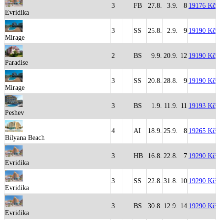
3
FB
27.8.
3.9.
8
19176 Kč
Evridika
3
SS
25.8.
2.9.
9
19190 Kč
Mirage
2
BS
9.9.
20.9.
12
19190 Kč
Paradise
3
SS
20.8.
28.8.
9
19190 Kč
Mirage
3
BS
1.9.
11.9.
11
19193 Kč
Peshev
4
AI
18.9.
25.9.
8
19265 Kč
Bilyana Beach
3
HB
16.8.
22.8.
7
19290 Kč
Evridika
3
SS
22.8.
31.8.
10
19290 Kč
Evridika
3
BS
30.8.
12.9.
14
19290 Kč
Evridika