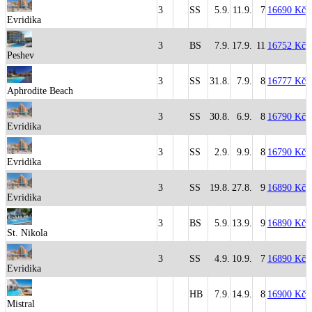
3
SS
5.9.
11.9.
7
16690 Kč
Evridika
3
BS
7.9.
17.9.
11
16752 Kč
Peshev
3
SS
31.8.
7.9.
8
16777 Kč
Aphrodite Beach
3
SS
30.8.
6.9.
8
16790 Kč
Evridika
3
SS
2.9.
9.9.
8
16790 Kč
Evridika
3
SS
19.8.
27.8.
9
16890 Kč
Evridika
3
BS
5.9.
13.9.
9
16890 Kč
St. Nikola
3
SS
4.9.
10.9.
7
16890 Kč
Evridika
HB
7.9.
14.9.
8
16900 Kč
Mistral