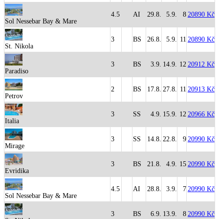
4.5
AI
29.8.
5.9.
8
20890 Kč
Sol Nessebar Bay & Mare
3
BS
26.8.
5.9.
11
20890 Kč
St. Nikola
3
BS
3.9.
14.9.
12
20912 Kč
Paradiso
2
BS
17.8.
27.8.
11
20913 Kč
Petrov
3
SS
4.9.
15.9.
12
20966 Kč
Italia
3
SS
14.8.
22.8.
9
20990 Kč
Mirage
3
BS
21.8.
4.9.
15
20990 Kč
Evridika
4.5
AI
28.8.
3.9.
7
20990 Kč
Sol Nessebar Bay & Mare
3
BS
6.9.
13.9.
8
20990 Kč