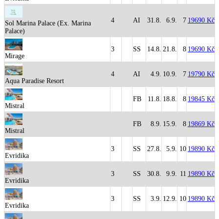
4
AI
31.8.
6.9.
7
19690 Kč
Sol Marina Palace (Ex. Marina
Palace)
3
SS
14.8.
21.8.
8
19690 Kč
Mirage
4
AI
4.9.
10.9.
7
19790 Kč
Aqua Paradise Resort
FB
11.8.
18.8.
8
19845 Kč
Mistral
FB
8.9.
15.9.
8
19869 Kč
Mistral
3
SS
27.8.
5.9.
10
19890 Kč
Evridika
3
SS
30.8.
9.9.
11
19890 Kč
Evridika
3
SS
3.9.
12.9.
10
19890 Kč
Evridika