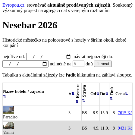
Evropou.cz
, srovnávač
aktuálně prodávaných zájezdů
.
Soukromý
výzkumný projekt na agregaci dat s veřejným rozhraním.
Nesebar 2026
Historické městečko na poloostrově s hotely v širším okolí, dobré
koupání
nejdříve od:
návrat nejpozději do:
nejméně na
dnů
Tabulku s aktuálními zájezdy lze
řadit
kliknutím na záhlaví sloupce.
Recenze
Strava
Dnů
Název hotelu / zájezdu
⭐
Od
Do
Cena
3
BS
8.9.
15.9.
8
7615 Kč
Paradiso
3
BS
4.9.
11.9.
8
9431 Kč
Vanini