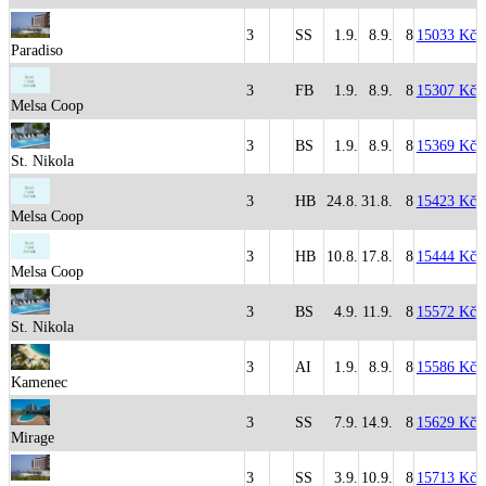
3
SS
1.9.
8.9.
8
15033 Kč
Paradiso
3
FB
1.9.
8.9.
8
15307 Kč
Melsa Coop
3
BS
1.9.
8.9.
8
15369 Kč
St. Nikola
3
HB
24.8.
31.8.
8
15423 Kč
Melsa Coop
3
HB
10.8.
17.8.
8
15444 Kč
Melsa Coop
3
BS
4.9.
11.9.
8
15572 Kč
St. Nikola
3
AI
1.9.
8.9.
8
15586 Kč
Kamenec
3
SS
7.9.
14.9.
8
15629 Kč
Mirage
3
SS
3.9.
10.9.
8
15713 Kč