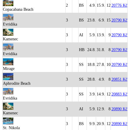
2
BS
4.9.
15.9.
12
20776 Kč
Copacabana Beach
3
BS
23.8.
6.9.
15
20790 Kč
Evridika
3
AI
5.9.
13.9.
9
20790 Kč
Kamenec
3
HB
24.8.
31.8.
8
20790 Kč
Evridika
3
SS
18.8.
27.8.
10
20790 Kč
Mirage
3
SS
28.8.
4.9.
8
20851 Kč
Aphrodite Beach
3
SS
3.9.
14.9.
12
20883 Kč
Evridika
3
AI
5.9.
12.9.
8
20890 Kč
Kamenec
3
BS
9.9.
20.9.
12
20890 Kč
St. Nikola