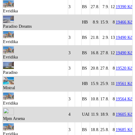
3
BS
27.8.
7.9.
12
19390 Kč
Evridika
HB
8.9.
15.9.
8
19466 Kč
Paradiso Dreams
3
BS
21.8.
2.9.
13
19490 Kč
Evridika
3
BS
16.8.
27.8.
12
19490 Kč
Evridika
3
BS
20.8.
27.8.
8
19520 Kč
Paradiso
HB
15.9.
25.9.
11
19561 Kč
Mistral
3
BS
10.8.
17.8.
8
19564 Kč
Evridika
4
UAI
11.9.
18.9.
8
19605 Kč
Mpm Arsena
3
BS
18.8.
25.8.
8
19685 Kč
Evridika