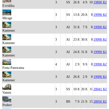
3
SS
26.8.
4.9.
10
19890 Kč
Evridika
3
SS
13.8.
20.8.
8
19990 Kč
Mirage
3
AI
31.8.
7.9.
8
19990 Kč
Kamenec
3
AI
23.8.
30.8.
8
19990 Kč
Kamenec
3
AI
24.8.
31.8.
8
19990 Kč
Kamenec
4
AI
2.9.
9.9.
8
19990 Kč
Festa Panorama
3
AI
26.8.
2.9.
8
19990 Kč
Kamenec
3
SS
10.8.
20.8.
11
20041 Kč
Vanini
3
BS
7.9.
21.9.
15
20056 Kč
Peshev