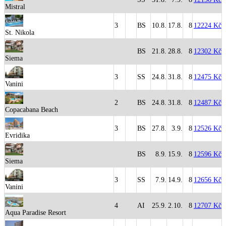
Mistral
3
BS
10.8.
17.8.
8
12224 Kč
St. Nikola
BS
21.8.
28.8.
8
12302 Kč
Siema
3
SS
24.8.
31.8.
8
12475 Kč
Vanini
2
BS
24.8.
31.8.
8
12487 Kč
Copacabana Beach
3
BS
27.8.
3.9.
8
12526 Kč
Evridika
BS
8.9.
15.9.
8
12596 Kč
Siema
3
SS
7.9.
14.9.
8
12656 Kč
Vanini
4
AI
25.9.
2.10.
8
12707 Kč
Aqua Paradise Resort