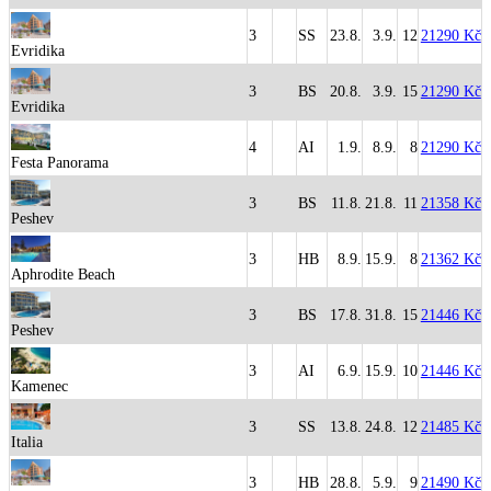
3
SS
23.8.
3.9.
12
21290 Kč
Evridika
3
BS
20.8.
3.9.
15
21290 Kč
Evridika
4
AI
1.9.
8.9.
8
21290 Kč
Festa Panorama
3
BS
11.8.
21.8.
11
21358 Kč
Peshev
3
HB
8.9.
15.9.
8
21362 Kč
Aphrodite Beach
3
BS
17.8.
31.8.
15
21446 Kč
Peshev
3
AI
6.9.
15.9.
10
21446 Kč
Kamenec
3
SS
13.8.
24.8.
12
21485 Kč
Italia
3
HB
28.8.
5.9.
9
21490 Kč