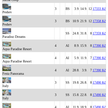
3
BS
3.9.
14.9.
12
17333 Kč
Peshev
3
BS
10.9.
21.9.
12
17358 Kč
Peshev
SS
24.8.
31.8.
8
17359 Kč
Paradiso Dreams
4
AI
8.9.
15.9.
8
17390 Kč
Aqua Paradise Resort
4
AI
5.9.
11.9.
7
17390 Kč
Aqua Paradise Resort
4
AI
28.8.
3.9.
7
17390 Kč
Festa Panorama
3
SS
19.8.
26.8.
8
17490 Kč
Italy
3
SS
15.8.
22.8.
8
17490 Kč
Italy
4
AI
11.9.
18.9.
8
17490 Kč