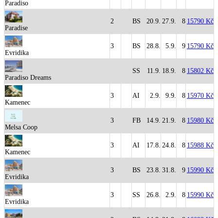
Paradiso
2
BS
20.9.
27.9.
8
15790 Kč
Paradise
3
BS
28.8.
5.9.
9
15790 Kč
Evridika
SS
11.9.
18.9.
8
15802 Kč
Paradiso Dreams
3
AI
2.9.
9.9.
8
15970 Kč
Kamenec
3
FB
14.9.
21.9.
8
15980 Kč
Melsa Coop
3
AI
17.8.
24.8.
8
15988 Kč
Kamenec
3
BS
23.8.
31.8.
9
15990 Kč
Evridika
3
SS
26.8.
2.9.
8
15990 Kč
Evridika