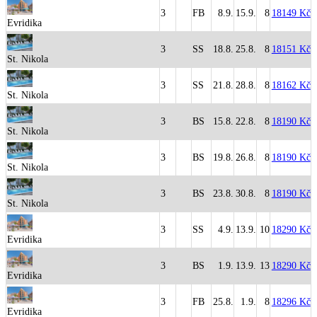
3
FB
8.9.
15.9.
8
18149 Kč
Evridika
3
SS
18.8.
25.8.
8
18151 Kč
St. Nikola
3
SS
21.8.
28.8.
8
18162 Kč
St. Nikola
3
BS
15.8.
22.8.
8
18190 Kč
St. Nikola
3
BS
19.8.
26.8.
8
18190 Kč
St. Nikola
3
BS
23.8.
30.8.
8
18190 Kč
St. Nikola
3
SS
4.9.
13.9.
10
18290 Kč
Evridika
3
BS
1.9.
13.9.
13
18290 Kč
Evridika
3
FB
25.8.
1.9.
8
18296 Kč
Evridika