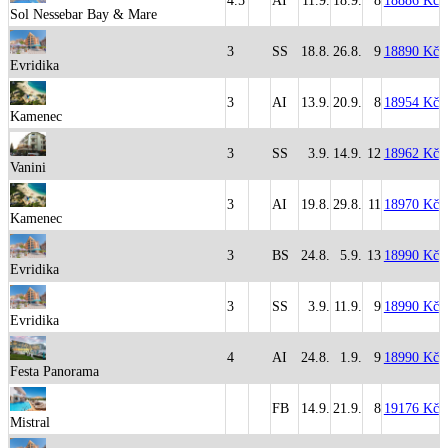
4.5
AI
11.9.
18.9.
8
18886 Kč
Sol Nessebar Bay & Mare
3
SS
18.8.
26.8.
9
18890 Kč
Evridika
3
AI
13.9.
20.9.
8
18954 Kč
Kamenec
3
SS
3.9.
14.9.
12
18962 Kč
Vanini
3
AI
19.8.
29.8.
11
18970 Kč
Kamenec
3
BS
24.8.
5.9.
13
18990 Kč
Evridika
3
SS
3.9.
11.9.
9
18990 Kč
Evridika
4
AI
24.8.
1.9.
9
18990 Kč
Festa Panorama
FB
14.9.
21.9.
8
19176 Kč
Mistral