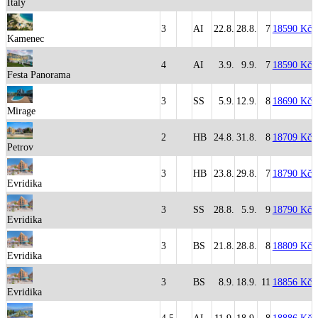
Italy
3
AI
22.8.
28.8.
7
18590 Kč
Kamenec
4
AI
3.9.
9.9.
7
18590 Kč
Festa Panorama
3
SS
5.9.
12.9.
8
18690 Kč
Mirage
2
HB
24.8.
31.8.
8
18709 Kč
Petrov
3
HB
23.8.
29.8.
7
18790 Kč
Evridika
3
SS
28.8.
5.9.
9
18790 Kč
Evridika
3
BS
21.8.
28.8.
8
18809 Kč
Evridika
3
BS
8.9.
18.9.
11
18856 Kč
Evridika