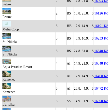
2
BS
14.8.
21.8.
8
16093 Kč
Petrov
2
BS
18.8.
25.8.
8
16126 Kč
Petrov
3
HB
7.9.
14.9.
8
16191 Kč
Melsa Coop
3
BS
3.9.
10.9.
8
16233 Kč
St. Nikola
3
BS
24.8.
31.8.
8
16340 Kč
St. Nikola
4
AI
14.9.
21.9.
8
16348 Kč
Aqua Paradise Resort
3
AI
7.9.
14.9.
8
16408 Kč
Kamenec
3
AI
28.8.
4.9.
8
16472 Kč
Kamenec
3
SS
4.9.
11.9.
8
16590 Kč
Evridika