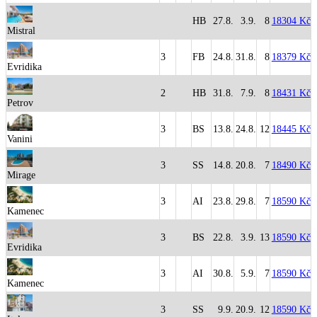
HB
27.8.
3.9.
8
18304 Kč
Mistral
3
FB
24.8.
31.8.
8
18379 Kč
Evridika
2
HB
31.8.
7.9.
8
18431 Kč
Petrov
3
BS
13.8.
24.8.
12
18445 Kč
Vanini
3
SS
14.8.
20.8.
7
18490 Kč
Mirage
3
AI
23.8.
29.8.
7
18590 Kč
Kamenec
3
BS
22.8.
3.9.
13
18590 Kč
Evridika
3
AI
30.8.
5.9.
7
18590 Kč
Kamenec
3
SS
9.9.
20.9.
12
18590 Kč