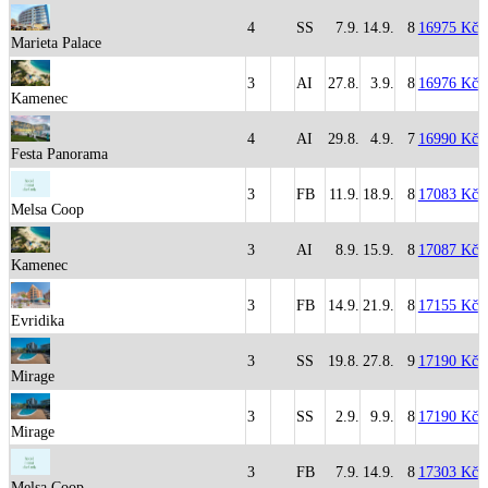
4
SS
7.9.
14.9.
8
16975 Kč
Marieta Palace
3
AI
27.8.
3.9.
8
16976 Kč
Kamenec
4
AI
29.8.
4.9.
7
16990 Kč
Festa Panorama
3
FB
11.9.
18.9.
8
17083 Kč
Melsa Coop
3
AI
8.9.
15.9.
8
17087 Kč
Kamenec
3
FB
14.9.
21.9.
8
17155 Kč
Evridika
3
SS
19.8.
27.8.
9
17190 Kč
Mirage
3
SS
2.9.
9.9.
8
17190 Kč
Mirage
3
FB
7.9.
14.9.
8
17303 Kč
Melsa Coop