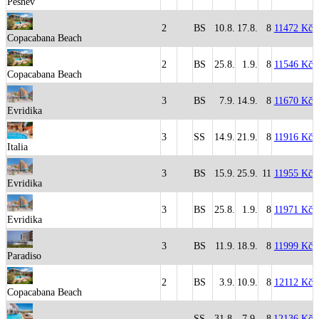
Peshev
2
BS
10.8.
17.8.
8
11472 Kč
Copacabana Beach
2
BS
25.8.
1.9.
8
11546 Kč
Copacabana Beach
3
BS
7.9.
14.9.
8
11670 Kč
Evridika
3
SS
14.9.
21.9.
8
11916 Kč
Italia
3
BS
15.9.
25.9.
11
11955 Kč
Evridika
3
BS
25.8.
1.9.
8
11971 Kč
Evridika
3
BS
11.9.
18.9.
8
11999 Kč
Paradiso
2
BS
3.9.
10.9.
8
12112 Kč
Copacabana Beach
SS
31.8.
7.9.
8
12136 Kč