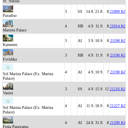
St. Nikola
3
SS
14.8.
21.8.
8
21009 Kč
Paradiso
4
HB
4.9.
11.9.
8
21014 Kč
Marieta Palace
3
AI
3.9.
10.9.
8
21190 Kč
Kamenec
3
HB
4.9.
11.9.
8
21190 Kč
Evridika
4
AI
4.9.
10.9.
7
21190 Kč
Sol Marina Palace (Ex. Marina
Palace)
3
SS
4.9.
15.9.
12
21216 Kč
Vanini
4
AI
11.9.
18.9.
8
21227 Kč
Sol Marina Palace (Ex. Marina
Palace)
4
AI
24.8.
31.8.
8
21290 Kč
Festa Panorama