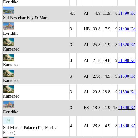
Evridika
4.5
AI
4.9.
11.9.
8
21490 Kč
Sol Nessebar Bay & Mare
3
HB
30.8.
7.9.
9
21490 Kč
Evridika
3
AI
25.8.
1.9.
8
21526 Kč
Kamenec
3
AI
21.8.
29.8.
9
21590 Kč
Kamenec
3
AI
27.8.
4.9.
9
21590 Kč
Kamenec
3
AI
20.8.
28.8.
9
21590 Kč
Kamenec
3
BS
18.8.
1.9.
15
21590 Kč
Evridika
4
AI
28.8.
4.9.
8
21590 Kč
Sol Marina Palace (Ex. Marina
Palace)