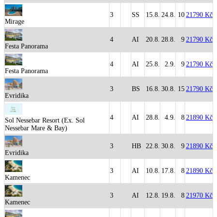
3
SS
15.8.
24.8.
10
21790 Kč
Mirage
4
AI
20.8.
28.8.
9
21790 Kč
Festa Panorama
4
AI
25.8.
2.9.
9
21790 Kč
Festa Panorama
3
BS
16.8.
30.8.
15
21790 Kč
Evridika
4
AI
28.8.
4.9.
8
21890 Kč
Sol Nessebar Resort (Ex. Sol
Nessebar Mare & Bay)
3
HB
22.8.
30.8.
9
21890 Kč
Evridika
3
AI
10.8.
17.8.
8
21890 Kč
Kamenec
3
AI
12.8.
19.8.
8
21970 Kč
Kamenec