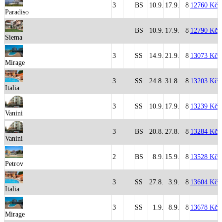
3
BS
10.9.
17.9.
8
12760 Kč
Paradiso
BS
10.9.
17.9.
8
12790 Kč
Siema
3
SS
14.9.
21.9.
8
13073 Kč
Mirage
3
SS
24.8.
31.8.
8
13203 Kč
Italia
3
SS
10.9.
17.9.
8
13239 Kč
Vanini
3
BS
20.8.
27.8.
8
13284 Kč
Vanini
2
BS
8.9.
15.9.
8
13528 Kč
Petrov
3
SS
27.8.
3.9.
8
13604 Kč
Italia
3
SS
1.9.
8.9.
8
13678 Kč
Mirage