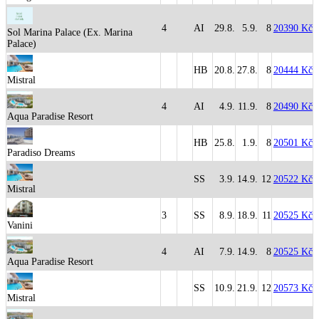
4
AI
29.8.
5.9.
8
20390 Kč
Sol Marina Palace (Ex. Marina
Palace)
HB
20.8.
27.8.
8
20444 Kč
Mistral
4
AI
4.9.
11.9.
8
20490 Kč
Aqua Paradise Resort
HB
25.8.
1.9.
8
20501 Kč
Paradiso Dreams
SS
3.9.
14.9.
12
20522 Kč
Mistral
3
SS
8.9.
18.9.
11
20525 Kč
Vanini
4
AI
7.9.
14.9.
8
20525 Kč
Aqua Paradise Resort
SS
10.9.
21.9.
12
20573 Kč
Mistral