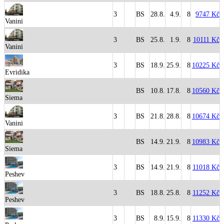
3
BS
28.8.
4.9.
8
9747 Kč
Vanini
3
BS
25.8.
1.9.
8
10111 Kč
Vanini
3
BS
18.9.
25.9.
8
10225 Kč
Evridika
BS
10.8.
17.8.
8
10560 Kč
Siema
3
BS
21.8.
28.8.
8
10674 Kč
Vanini
BS
14.9.
21.9.
8
10983 Kč
Siema
3
BS
14.9.
21.9.
8
11018 Kč
Peshev
3
BS
18.8.
25.8.
8
11252 Kč
Peshev
3
BS
8.9.
15.9.
8
11330 Kč