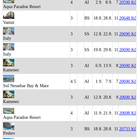
4
AI
2.9.
8.9.
7
20590 Kč
Aqua Paradise Resort
3
BS
18.8.
28.8.
11
20648 Kč
Vanini
3
SS
12.8.
22.8.
11
20690 Kč
Italy
3
SS
19.8.
29.8.
11
20690 Kč
Italy
3
AI
6.9.
13.9.
8
20690 Kč
Kamenec
4.5
AI
1.9.
7.9.
7
20690 Kč
Sol Nessebar Bay & Mare
3
AI
12.8.
20.8.
9
20690 Kč
Kamenec
4
AI
11.9.
21.9.
11
20698 Kč
Aqua Paradise Resort
3
BS
18.8.
28.8.
11
20733 Kč
Peshev