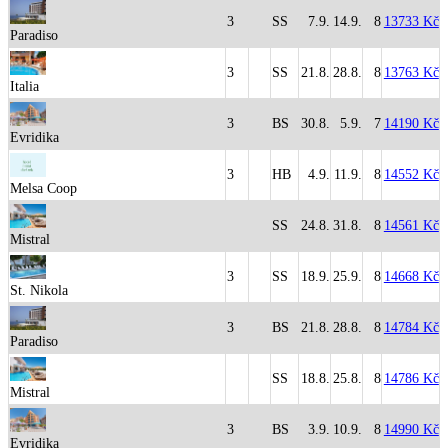
3
SS
7.9.
14.9.
8
13733 Kč
Paradiso
3
SS
21.8.
28.8.
8
13763 Kč
Italia
3
BS
30.8.
5.9.
7
14190 Kč
Evridika
3
HB
4.9.
11.9.
8
14552 Kč
Melsa Coop
SS
24.8.
31.8.
8
14561 Kč
Mistral
3
SS
18.9.
25.9.
8
14668 Kč
St. Nikola
3
BS
21.8.
28.8.
8
14784 Kč
Paradiso
SS
18.8.
25.8.
8
14786 Kč
Mistral
3
BS
3.9.
10.9.
8
14990 Kč
Evridika