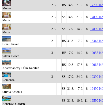
2.5
BS
14.9.
21.9.
8
17790 Kč
Moros
2.5
SS
14.9.
21.9.
8
17890 Kč
Marie
2.5
SS
7.9.
14.9.
8
17890 Kč
Marie
2
BS
31.8.
7.9.
8
18342 Kč
Blue Heaven
3
HB
7.9.
14.9.
8
19055 Kč
Silver Beach
BS
10.8.
17.8.
8
19062 Kč
Apartmánový Dům Kapitan
3
SS
17.9.
24.9.
8
19390 Kč
Romanza
SS
31.8.
7.9.
8
19490 Kč
Studia Antonis
SS
31.8.
10.9.
11
19590 Kč
Acharavi Garden