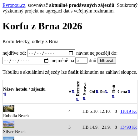
Evropou.cz
, srovnávač
aktuálně prodávaných zájezdů
.
Soukromý
výzkumný projekt na agregaci dat s veřejným rozhraním.
Korfu z Brna 2026
Korfu letecky, odlety z Brna
nejdříve od:
návrat nejpozději do:
nejméně na
dnů
Tabulku s aktuálními zájezdy lze
řadit
kliknutím na záhlaví sloupce.
Recenze
Strava
Dnů
Název hotelu / zájezdu
⭐
Od
Do
Cena
4
HB
5.10.
12.10.
8
11819 Kč
Robolla Beach
3
HB
14.9.
21.9.
8
13490 Kč
Silver Beach