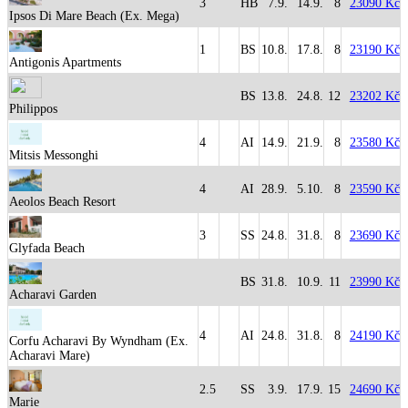
3
HB
7.9.
14.9.
8
23090 Kč
Ipsos Di Mare Beach (Ex. Mega)
1
BS
10.8.
17.8.
8
23190 Kč
Antigonis Apartments
BS
13.8.
24.8.
12
23202 Kč
Philippos
4
AI
14.9.
21.9.
8
23580 Kč
Mitsis Messonghi
4
AI
28.9.
5.10.
8
23590 Kč
Aeolos Beach Resort
3
SS
24.8.
31.8.
8
23690 Kč
Glyfada Beach
BS
31.8.
10.9.
11
23990 Kč
Acharavi Garden
4
AI
24.8.
31.8.
8
24190 Kč
Corfu Acharavi By Wyndham (Ex.
Acharavi Mare)
2.5
SS
3.9.
17.9.
15
24690 Kč
Marie