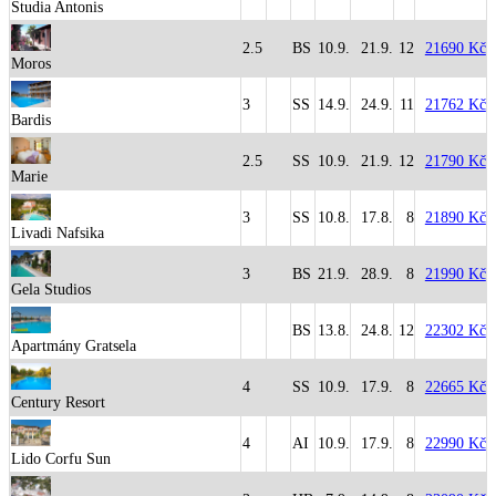
Studia Antonis
2.5
BS
10.9.
21.9.
12
21690 Kč
Moros
3
SS
14.9.
24.9.
11
21762 Kč
Bardis
2.5
SS
10.9.
21.9.
12
21790 Kč
Marie
3
SS
10.8.
17.8.
8
21890 Kč
Livadi Nafsika
3
BS
21.9.
28.9.
8
21990 Kč
Gela Studios
BS
13.8.
24.8.
12
22302 Kč
Apartmány Gratsela
4
SS
10.9.
17.9.
8
22665 Kč
Century Resort
4
AI
10.9.
17.9.
8
22990 Kč
Lido Corfu Sun