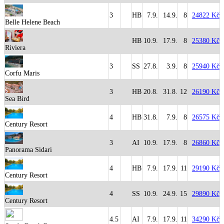
3
HB
7.9.
14.9.
8
24822 Kč
Belle Helene Beach
HB
10.9.
17.9.
8
25380 Kč
Riviera
3
SS
27.8.
3.9.
8
25940 Kč
Corfu Maris
3
HB
20.8.
31.8.
12
26190 Kč
Sea Bird
4
HB
31.8.
7.9.
8
26575 Kč
Century Resort
3
AI
10.9.
17.9.
8
26860 Kč
Panorama Sidari
4
HB
7.9.
17.9.
11
29190 Kč
Century Resort
4
SS
10.9.
24.9.
15
29890 Kč
Century Resort
4.5
AI
7.9.
17.9.
11
34290 Kč