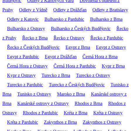
Budějovic
Odlety z Karlových Varů
Dovolená s odletem z
Prahy
Odlety z Vídně
Odlety z Drážďan
Odlety z Bratislavy
Odlety z Katovic
Bulharsko z Pardubic
Bulharsko z Brna
Bulharsko z Ostravy
Bulharsko z Českých Budějovic
Řecko
z Prahy
Řecko z Brna
Řecko z Ostravy
Řecko z Pardubic
Řecko z Českých Budějovic
Egypt z Brna
Egypt z Ostravy
Egypt z Pardubic
Egypt z Drážďan
Černá Hora z Brna
Černá Hora z Ostravy
Černá Hora z Pardubic
Kypr z Brna
Kypr z Ostravy
Turecko z Brna
Turecko z Ostravy
Turecko z Pardubic
Turecko z Českých Budějovic
Tunisko z
Brna
Tunisko z Ostravy
Maroko z Brna
Kanárské ostrovy z
Brna
Kanárské ostrovy z Ostravy
Rhodos z Brna
Rhodos z
Ostravy
Rhodos z Pardubic
Kréta z Brna
Kréta z Ostravy
Kréta z Pardubic
Zakynthos z Brna
Zakynthos z Ostravy