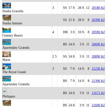
3
SS
17.9.
28.9.
12
20180 Kč
Studia Graciela
SS
21.9.
28.9.
8
20390 Kč
Studia Antonis
4
HB
3.9.
10.9.
8
20590 Kč
Century Resort
BS
24.8.
3.9.
11
20690 Kč
Apartmány Gratsela
2.5
SS
24.8.
3.9.
11
20890 Kč
Marie
3
SS
7.9.
14.9.
8
21230 Kč
The Royal Grand
BS
7.9.
14.9.
8
21390 Kč
Apartmány Gratsela
BS
24.8.
3.9.
11
21672 Kč
Philippos
BS
24.8.
3.9.
11
21690 Kč