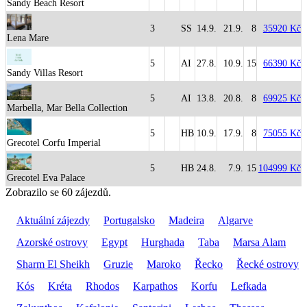
Sandy Beach Resort
3
SS
14.9.
21.9.
8
35920 Kč
Lena Mare
5
AI
27.8.
10.9.
15
66390 Kč
Sandy Villas Resort
5
AI
13.8.
20.8.
8
69925 Kč
Marbella, Mar Bella Collection
5
HB
10.9.
17.9.
8
75055 Kč
Grecotel Corfu Imperial
5
HB
24.8.
7.9.
15
104999 Kč
Grecotel Eva Palace
Zobrazilo se 60 zájezdů.
Aktuální zájezdy
Portugalsko
Madeira
Algarve
Azorské ostrovy
Egypt
Hurghada
Taba
Marsa Alam
Sharm El Sheikh
Gruzie
Maroko
Řecko
Řecké ostrovy
Kós
Kréta
Rhodos
Karpathos
Korfu
Lefkada