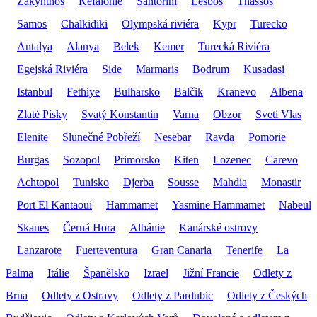
Zakynthos
Kefalonie
Santorini
Lesbos
Thassos
Samos
Chalkidiki
Olympská riviéra
Kypr
Turecko
Antalya
Alanya
Belek
Kemer
Turecká Riviéra
Egejská Riviéra
Side
Marmaris
Bodrum
Kusadasi
Istanbul
Fethiye
Bulharsko
Balčik
Kranevo
Albena
Zlaté Písky
Svatý Konstantin
Varna
Obzor
Sveti Vlas
Elenite
Slunečné Pobřeží
Nesebar
Ravda
Pomorie
Burgas
Sozopol
Primorsko
Kiten
Lozenec
Carevo
Achtopol
Tunisko
Djerba
Sousse
Mahdia
Monastir
Port El Kantaoui
Hammamet
Yasmine Hammamet
Nabeul
Skanes
Černá Hora
Albánie
Kanárské ostrovy
Lanzarote
Fuerteventura
Gran Canaria
Tenerife
La
Palma
Itálie
Španělsko
Izrael
Jižní Francie
Odlety z
Brna
Odlety z Ostravy
Odlety z Pardubic
Odlety z Českých