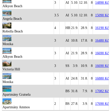
3
AI
5.10.
12.10.
8
14890 Kč
Alkyon Beach
3.5
AI
5.10.
12.10.
8
15090 Kč
Angela Beach
4
HB
21.9.
28.9.
8
16190 Kč
Robolla Beach
3
AI
10.8.
17.8.
8
16480 Kč
Monika
3
AI
21.9.
28.9.
8
16690 Kč
Alkyon Beach
3
SS
3.9.
10.9.
8
16690 Kč
Victoria Hill
3
AI
24.8.
31.8.
8
16880 Kč
Monika
BS
31.8.
7.9.
8
17082 Kč
Apartmány Gratsela
2
BS
27.8.
3.9.
8
17690 Kč
Apartmány Ammos