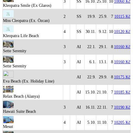
3
SS
16.10.
25.10.
10
10060 Kč
Kleopatra Smile (Ex Glaros)
2
SS
19.9.
25.9.
7
10115 Kč
Miss Cleopatra (Ex. Özcan)
4
SS
30.11.
9.12.
10
10120 Kč
Kleopatra Life Beach
3
AI
22.1.
29.1.
8
10160 Kč
Sette Serenity
3
AI
6.1.
13.1.
8
10160 Kč
Sette Serenity
AI
22.9.
29.9.
8
10175 Kč
Eva Beach (Ex. Holiday Line)
AI
15.10.
21.10.
7
10185 Kč
Relax Beach (Alanya)
3
AI
16.11.
22.11.
7
10190 Kč
Hawaii Suite Beach
4
AI
5.10.
11.10.
7
10205 Kč
Mesut