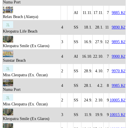
Numa Port
AI
11.11.
17.11.
7
9885 Kč
Relax Beach (Alanya)
4
SS
18.1.
28.1.
11
9890 Kč
Kleopatra Life Beach
3
SS
16.9.
27.9.
12
9895 Kč
Kleopatra Smile (Ex Glaros)
4
AI
16.10.
22.10.
7
9900 Kč
Sunstar Beach
2
SS
28.9.
4.10.
7
9970 Kč
Miss Cleopatra (Ex. Özcan)
4
SS
28.1.
4.2.
8
9985 Kč
Numa Port
2
SS
24.9.
2.10.
9
10005 Kč
Miss Cleopatra (Ex. Özcan)
3
SS
11.9.
19.9.
9
10015 Kč
Kleopatra Smile (Ex Glaros)