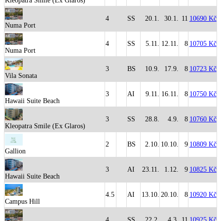
Kleopatra Smile (Ex Glaros)
4
SS
20.1.
30.1.
11
10690 Kč
Numa Port
4
SS
5.11.
12.11.
8
10705 Kč
Numa Port
3
BS
10.9.
17.9.
8
10723 Kč
Vila Sonata
3
AI
9.11.
16.11.
8
10750 Kč
Hawaii Suite Beach
3
SS
28.8.
4.9.
8
10760 Kč
Kleopatra Smile (Ex Glaros)
2
BS
2.10.
10.10.
9
10809 Kč
Gallion
3
AI
23.11.
1.12.
9
10825 Kč
Hawaii Suite Beach
4.5
AI
13.10.
20.10.
8
10920 Kč
Campus Hill
4
SS
22.2.
4.3.
11
10925 Kč