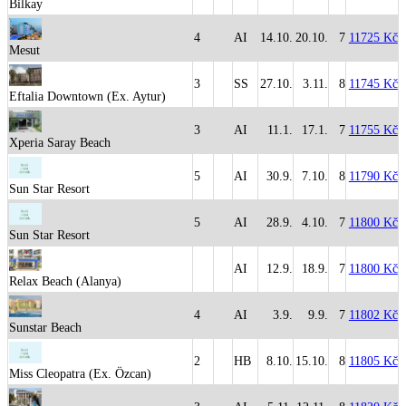
Bilkay
4
AI
14.10.
20.10.
7
11725 Kč
Mesut
3
SS
27.10.
3.11.
8
11745 Kč
Eftalia Downtown (Ex. Aytur)
3
AI
11.1.
17.1.
7
11755 Kč
Xperia Saray Beach
5
AI
30.9.
7.10.
8
11790 Kč
Sun Star Resort
5
AI
28.9.
4.10.
7
11800 Kč
Sun Star Resort
AI
12.9.
18.9.
7
11800 Kč
Relax Beach (Alanya)
4
AI
3.9.
9.9.
7
11802 Kč
Sunstar Beach
2
HB
8.10.
15.10.
8
11805 Kč
Miss Cleopatra (Ex. Özcan)