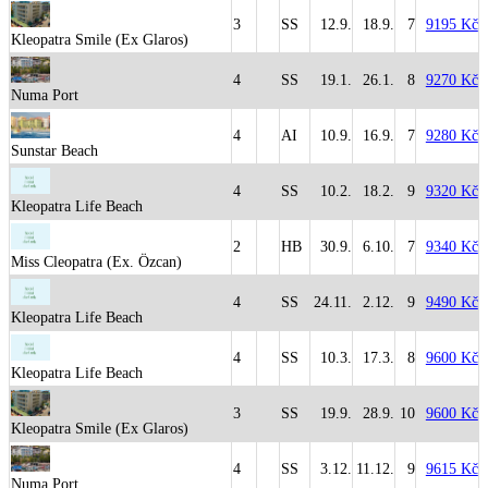
3
SS
12.9.
18.9.
7
9195 Kč
Kleopatra Smile (Ex Glaros)
4
SS
19.1.
26.1.
8
9270 Kč
Numa Port
4
AI
10.9.
16.9.
7
9280 Kč
Sunstar Beach
4
SS
10.2.
18.2.
9
9320 Kč
Kleopatra Life Beach
2
HB
30.9.
6.10.
7
9340 Kč
Miss Cleopatra (Ex. Özcan)
4
SS
24.11.
2.12.
9
9490 Kč
Kleopatra Life Beach
4
SS
10.3.
17.3.
8
9600 Kč
Kleopatra Life Beach
3
SS
19.9.
28.9.
10
9600 Kč
Kleopatra Smile (Ex Glaros)
4
SS
3.12.
11.12.
9
9615 Kč
Numa Port