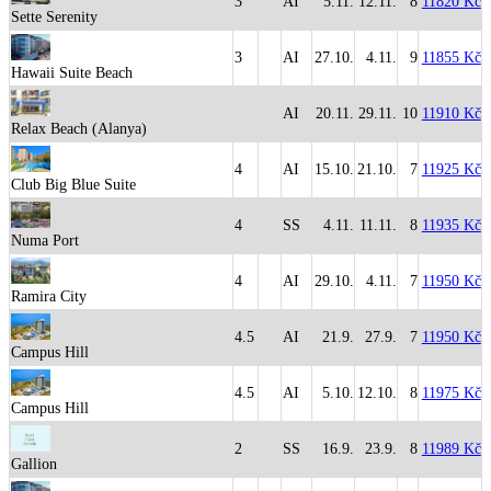
3
AI
5.11.
12.11.
8
11820 Kč
Sette Serenity
3
AI
27.10.
4.11.
9
11855 Kč
Hawaii Suite Beach
AI
20.11.
29.11.
10
11910 Kč
Relax Beach (Alanya)
4
AI
15.10.
21.10.
7
11925 Kč
Club Big Blue Suite
4
SS
4.11.
11.11.
8
11935 Kč
Numa Port
4
AI
29.10.
4.11.
7
11950 Kč
Ramira City
4.5
AI
21.9.
27.9.
7
11950 Kč
Campus Hill
4.5
AI
5.10.
12.10.
8
11975 Kč
Campus Hill
2
SS
16.9.
23.9.
8
11989 Kč
Gallion