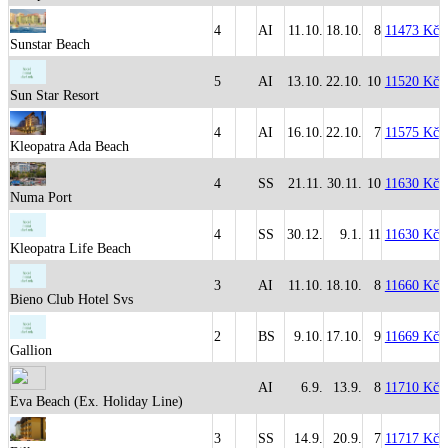
4
AI
11.10.
18.10.
8
11473 Kč
Sunstar Beach
5
AI
13.10.
22.10.
10
11520 Kč
Sun Star Resort
4
AI
16.10.
22.10.
7
11575 Kč
Kleopatra Ada Beach
4
SS
21.11.
30.11.
10
11630 Kč
Numa Port
4
SS
30.12.
9.1.
11
11630 Kč
Kleopatra Life Beach
3
AI
11.10.
18.10.
8
11660 Kč
Bieno Club Hotel Svs
2
BS
9.10.
17.10.
9
11669 Kč
Gallion
AI
6.9.
13.9.
8
11710 Kč
Eva Beach (Ex. Holiday Line)
3
SS
14.9.
20.9.
7
11717 Kč