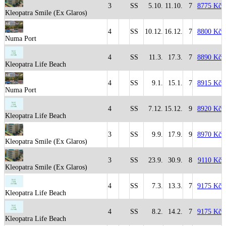
3
SS
5.10.
11.10.
7
8775 Kč
Kleopatra Smile (Ex Glaros)
4
SS
10.12.
16.12.
7
8800 Kč
Numa Port
4
SS
11.3.
17.3.
7
8890 Kč
Kleopatra Life Beach
4
SS
9.1.
15.1.
7
8915 Kč
Numa Port
4
SS
7.12.
15.12.
9
8920 Kč
Kleopatra Life Beach
3
SS
9.9.
17.9.
9
8970 Kč
Kleopatra Smile (Ex Glaros)
3
SS
23.9.
30.9.
8
9110 Kč
Kleopatra Smile (Ex Glaros)
4
SS
7.3.
13.3.
7
9175 Kč
Kleopatra Life Beach
4
SS
8.2.
14.2.
7
9175 Kč
Kleopatra Life Beach