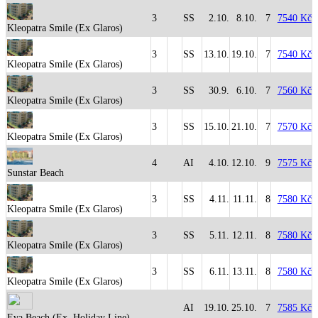
3
SS
2.10.
8.10.
7
7540 Kč
Kleopatra Smile (Ex Glaros)
3
SS
13.10.
19.10.
7
7540 Kč
Kleopatra Smile (Ex Glaros)
3
SS
30.9.
6.10.
7
7560 Kč
Kleopatra Smile (Ex Glaros)
3
SS
15.10.
21.10.
7
7570 Kč
Kleopatra Smile (Ex Glaros)
4
AI
4.10.
12.10.
9
7575 Kč
Sunstar Beach
3
SS
4.11.
11.11.
8
7580 Kč
Kleopatra Smile (Ex Glaros)
3
SS
5.11.
12.11.
8
7580 Kč
Kleopatra Smile (Ex Glaros)
3
SS
6.11.
13.11.
8
7580 Kč
Kleopatra Smile (Ex Glaros)
AI
19.10.
25.10.
7
7585 Kč
Eva Beach (Ex. Holiday Line)