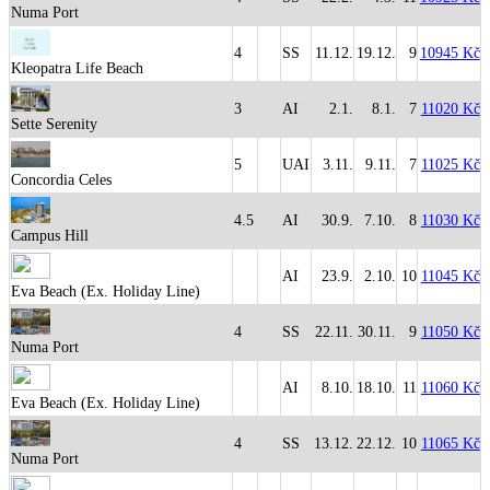
Numa Port
4
SS
11.12.
19.12.
9
10945 Kč
Kleopatra Life Beach
3
AI
2.1.
8.1.
7
11020 Kč
Sette Serenity
5
UAI
3.11.
9.11.
7
11025 Kč
Concordia Celes
4.5
AI
30.9.
7.10.
8
11030 Kč
Campus Hill
AI
23.9.
2.10.
10
11045 Kč
Eva Beach (Ex. Holiday Line)
4
SS
22.11.
30.11.
9
11050 Kč
Numa Port
AI
8.10.
18.10.
11
11060 Kč
Eva Beach (Ex. Holiday Line)
4
SS
13.12.
22.12.
10
11065 Kč
Numa Port