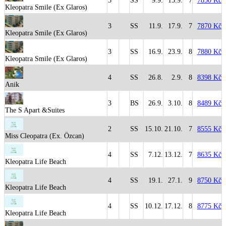
3
SS
9.9.
15.9.
7
7850 Kč
Kleopatra Smile (Ex Glaros)
3
SS
11.9.
17.9.
7
7870 Kč
Kleopatra Smile (Ex Glaros)
3
SS
16.9.
23.9.
8
7880 Kč
Kleopatra Smile (Ex Glaros)
4
SS
26.8.
2.9.
8
8398 Kč
Anik
3
BS
26.9.
3.10.
8
8489 Kč
The S Apart &Suites
2
SS
15.10.
21.10.
7
8555 Kč
Miss Cleopatra (Ex. Özcan)
4
SS
7.12.
13.12.
7
8635 Kč
Kleopatra Life Beach
4
SS
19.1.
27.1.
9
8750 Kč
Kleopatra Life Beach
4
SS
10.12.
17.12.
8
8775 Kč
Kleopatra Life Beach