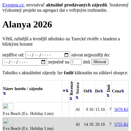
Evropou.cz
, srovnávač
aktuálně prodávaných zájezdů
.
Soukromý
výzkumný projekt na agregaci dat s veřejným rozhraním.
Alanya 2026
Větší, rušnější a levnější středisko na Turecké riviéře s hradem a
blízkými horami
nejdříve od:
návrat nejpozději do:
nejméně na
dnů
Tabulku s aktuálními zájezdy lze
řadit
kliknutím na záhlaví sloupce.
Recenze
Strava
Dnů
Název hotelu / zájezdu
⭐
Od
Do
Cena
AI
9.10.
15.10.
7
5670 Kč
Eva Beach (Ex. Holiday Line)
AI
14.10.
20.10.
7
5755 Kč
Eva Beach (Ex. Holiday Line)