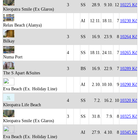
3
SS
28.9.
9.10.
12
10225 Kč
Kleopatra Smile (Ex Glaros)
AI
12.11.
18.11.
7
10230 Kč
Relax Beach (Alanya)
3
SS
16.9.
23.9.
8
10264 Kč
Bilkay
4
SS
18.11.
24.11.
7
10265 Kč
Numa Port
3
BS
16.9.
22.9.
7
10289 Kč
The S Apart &Suites
AI
2.10.
10.10.
9
10290 Kč
Eva Beach (Ex. Holiday Line)
4
SS
7.2.
16.2.
10
10320 Kč
Kleopatra Life Beach
3
SS
31.8.
7.9.
8
10325 Kč
Kleopatra Smile (Ex Glaros)
AI
27.9.
4.10.
8
10345 Kč
Eva Beach (Ex. Holiday Line)