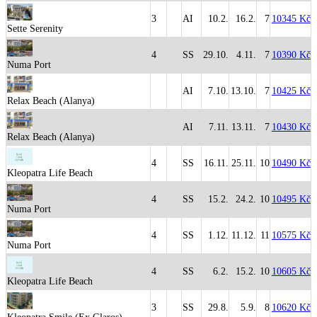
3
AI
10.2.
16.2.
7
10345 Kč
Sette Serenity
4
SS
29.10.
4.11.
7
10390 Kč
Numa Port
AI
7.10.
13.10.
7
10425 Kč
Relax Beach (Alanya)
AI
7.11.
13.11.
7
10430 Kč
Relax Beach (Alanya)
4
SS
16.11.
25.11.
10
10490 Kč
Kleopatra Life Beach
4
SS
15.2.
24.2.
10
10495 Kč
Numa Port
4
SS
1.12.
11.12.
11
10575 Kč
Numa Port
4
SS
6.2.
15.2.
10
10605 Kč
Kleopatra Life Beach
3
SS
29.8.
5.9.
8
10620 Kč