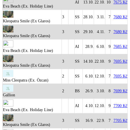
AI
13.10.
22.10.
10
7675 Kč
Eva Beach (Ex. Holiday Line)
3
SS
28.10.
3.11.
7
7680 Kč
Kleopatra Smile (Ex Glaros)
3
SS
29.10.
4.11.
7
7680 Kč
Kleopatra Smile (Ex Glaros)
AI
28.9.
6.10.
9
7685 Kč
Eva Beach (Ex. Holiday Line)
3
SS
14.10.
22.10.
9
7695 Kč
Kleopatra Smile (Ex Glaros)
2
SS
6.10.
12.10.
7
7695 Kč
Miss Cleopatra (Ex. Özcan)
2
BS
26.9.
3.10.
8
7699 Kč
Gallion
AI
4.10.
12.10.
9
7700 Kč
Eva Beach (Ex. Holiday Line)
3
SS
16.9.
22.9.
7
7705 Kč
Kleopatra Smile (Ex Glaros)