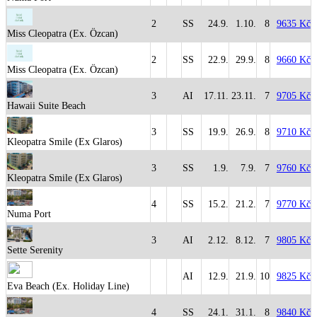
2
SS
24.9.
1.10.
8
9635 Kč
Miss Cleopatra (Ex. Özcan)
2
SS
22.9.
29.9.
8
9660 Kč
Miss Cleopatra (Ex. Özcan)
3
AI
17.11.
23.11.
7
9705 Kč
Hawaii Suite Beach
3
SS
19.9.
26.9.
8
9710 Kč
Kleopatra Smile (Ex Glaros)
3
SS
1.9.
7.9.
7
9760 Kč
Kleopatra Smile (Ex Glaros)
4
SS
15.2.
21.2.
7
9770 Kč
Numa Port
3
AI
2.12.
8.12.
7
9805 Kč
Sette Serenity
AI
12.9.
21.9.
10
9825 Kč
Eva Beach (Ex. Holiday Line)
4
SS
24.1.
31.1.
8
9840 Kč