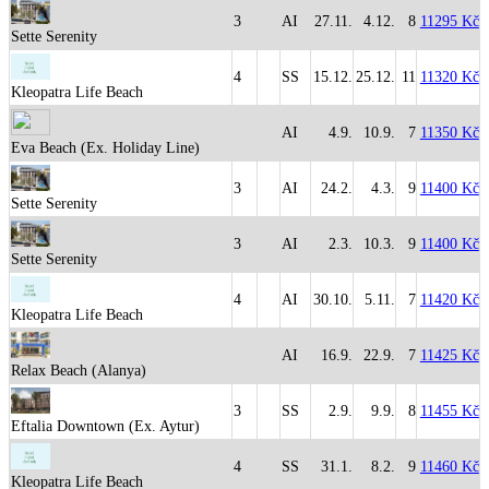
3
AI
27.11.
4.12.
8
11295 Kč
Sette Serenity
4
SS
15.12.
25.12.
11
11320 Kč
Kleopatra Life Beach
AI
4.9.
10.9.
7
11350 Kč
Eva Beach (Ex. Holiday Line)
3
AI
24.2.
4.3.
9
11400 Kč
Sette Serenity
3
AI
2.3.
10.3.
9
11400 Kč
Sette Serenity
4
AI
30.10.
5.11.
7
11420 Kč
Kleopatra Life Beach
AI
16.9.
22.9.
7
11425 Kč
Relax Beach (Alanya)
3
SS
2.9.
9.9.
8
11455 Kč
Eftalia Downtown (Ex. Aytur)
4
SS
31.1.
8.2.
9
11460 Kč
Kleopatra Life Beach