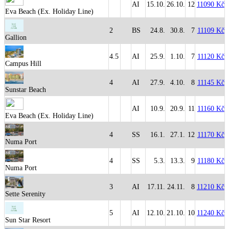
AI
15.10.
26.10.
12
11090 Kč
Eva Beach (Ex. Holiday Line)
2
BS
24.8.
30.8.
7
11109 Kč
Gallion
4.5
AI
25.9.
1.10.
7
11120 Kč
Campus Hill
4
AI
27.9.
4.10.
8
11145 Kč
Sunstar Beach
AI
10.9.
20.9.
11
11160 Kč
Eva Beach (Ex. Holiday Line)
4
SS
16.1.
27.1.
12
11170 Kč
Numa Port
4
SS
5.3.
13.3.
9
11180 Kč
Numa Port
3
AI
17.11.
24.11.
8
11210 Kč
Sette Serenity
5
AI
12.10.
21.10.
10
11240 Kč
Sun Star Resort