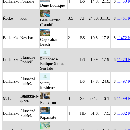
Bulharsko
Pomorie
4
BS
14.9.
21.9.
8
11459 
Dune Boutique
Řecko
Kos
3.5
AI
24.10.
31.10.
8
11461 
Gaia Garden
(Lambi)
Bulharsko
Nesebar
2
BS
10.8.
17.8.
8
11472 
Copacabana
Beach
Slunečné
Rainbow 4
Bulharsko
BS
10.9.
17.9.
8
11478 
Pobřeží
Botique Suites
Sea Isle
Slunečné
Bulharsko
BS
17.8.
24.8.
8
11497 
Sunny
Pobřeží
Residence
Bugibba-a-
Malta
3
SS
30.12.
6.1.
8
11499 
qawra
Relax Inn
Slunečné
Bulharsko
4
HB
31.8.
7.9.
8
11502 
Pobřeží
Kiparisite