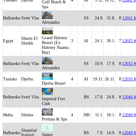
Tunisko
Djerba
4
AI
3.12.
10.12.
8
12002 
Golf Beach &
Spa
Bulharsko
Sveti Vlas
SS
24.8.
31.8.
8
12011 
Alexandra
Grand Halomy
Sharm El
Egypt
3
AI
24.1.
30.1.
7
12025 
Resort (Ex
Sheikh
Halomy Naama
Bay)
Bulharsko
Sveti Vlas
SS
10.9.
17.9.
8
12032 
Alexandra
Tunisko
Djerba
4
AI
19.11.
26.11.
8
12035 
Djerba Resort
Bulharsko
Sveti Vlas
BS
17.8.
24.8.
8
12046 
Imperial Fort
Club
Malta
Sliema
4
HB
11.1.
18.1.
8
12049 
Preluna & Spa
Slunečné
Bulharsko
BS
7.9.
14.9.
8
12049 
Sunny
Pobřeží