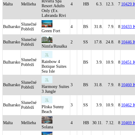
Riviera Spa
Malta
Mellieha
4
HB
6.3.
12.3.
7
10429 
Resort Adults
Only (Ex.
Labranda Rivi
Slunečné
Bulharsko
4
BS
31.8.
7.9.
8
10433 
Pobřeží
Green Fort
Slunečné
Bulharsko
2
SS
17.8.
24.8.
8
10446 
Pobřeží
Nimfa/Rusalka
Slunečné
Rainbow 4
Bulharsko
BS
3.9.
10.9.
8
10451 
Pobřeží
Botique Suites
Sea Isle
Slunečné
Bulharsko
3
BS
31.8.
7.9.
8
10460 
Harmony Suites
Pobřeží
3 Jungle
Slunečné
Bulharsko
3
SS
3.9.
10.9.
8
10462 
Pliska Sunny
Pobřeží
Beach
Malta
Mellieha
4
HB
30.11.
7.12.
8
10469 
Solana