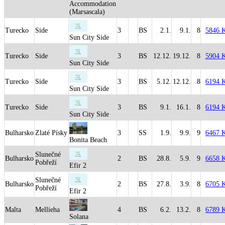
Accommodation
(Marsascala)
Turecko
Side
3
BS
2.1.
9.1.
8
5846 
Sun City Side
Turecko
Side
3
BS
12.12.
19.12.
8
5904 
Sun City Side
Turecko
Side
3
BS
5.12.
12.12.
8
6194 
Sun City Side
Turecko
Side
3
BS
9.1.
16.1.
8
6194 
Sun City Side
Bulharsko
Zlaté Písky
3
SS
1.9.
9.9.
9
6467 
Bonita Beach
Slunečné
Bulharsko
2
BS
28.8.
5.9.
9
6658 
Pobřeží
Efir 2
Slunečné
Bulharsko
2
BS
27.8.
3.9.
8
6705 
Pobřeží
Efir 2
Malta
Mellieha
4
BS
6.2.
13.2.
8
6789 
Solana