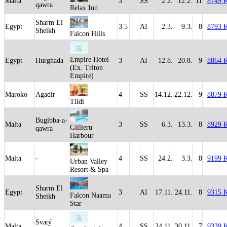
Malta
3
SS
2.2.
12.2.
11
8749 
qawra
Relax Inn
Sharm El
Egypt
3.5
AI
2.3.
9.3.
8
8793 
Sheikh
Falcon Hills
Empire Hotel
Egypt
Hurghada
3
AI
12.8.
20.8.
9
8864 
(Ex. Triton
Empire)
Maroko
Agadir
4
SS
14.12.
22.12.
9
8879 
Tildi
Bugibba-a-
Malta
3
SS
6.3.
13.3.
8
8929 
Gillieru
qawra
Harbour
Malta
-
4
SS
24.2.
3.3.
8
9199 
Urban Valley
Resort & Spa
Sharm El
Egypt
3
AI
17.11.
24.11.
8
9315 
Falcon Naama
Sheikh
Star
Svatý
Malta
4
SS
24.11.
30.11.
7
9339 