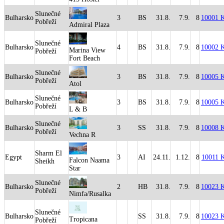
Slunečné
Bulharsko
3
BS
31.8.
7.9.
8
10001 
Pobřeží
Admiral Plaza
Slunečné
Bulharsko
4
BS
31.8.
7.9.
8
10002 
Marina View
Pobřeží
Fort Beach
Slunečné
Bulharsko
3
BS
31.8.
7.9.
8
10005 
Pobřeží
Atol
Slunečné
Bulharsko
3
BS
31.8.
7.9.
8
10005 
Pobřeží
L & B
Slunečné
Bulharsko
3
SS
31.8.
7.9.
8
10008 
Pobřeží
Vechna R
Sharm El
Egypt
3
AI
24.11.
1.12.
8
10011 
Falcon Naama
Sheikh
Star
Slunečné
Bulharsko
2
HB
31.8.
7.9.
8
10023 
Pobřeží
Nimfa/Rusalka
Slunečné
Bulharsko
SS
31.8.
7.9.
8
10023 
Tropicana
Pobřeží