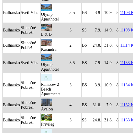
Bulharsko
Sveti Vlas
3.5
BS
3.9.
10.9.
8
11108 
Olymp
Aparthotel
Slunečné
Bulharsko
3
SS
7.9.
14.9.
8
11108 
Pobřeží
L & B
Slunečné
Bulharsko
2
BS
24.8.
31.8.
8
11114 
Pobřeží
Kasandra
Bulharsko
Sveti Vlas
3.5
BS
7.9.
14.9.
8
11133 
Olymp
Aparthotel
Slunečné
Rainbow 2
Bulharsko
3
BS
3.9.
10.9.
8
11134 
Pobřeží
Beach
Apartments
Slunečné
Bulharsko
4
BS
31.8.
7.9.
8
11162 
Pobřeží
Avalon
Slunečné
Bulharsko
3
SS
24.8.
31.8.
8
11163 
Pobřeží
Privileg