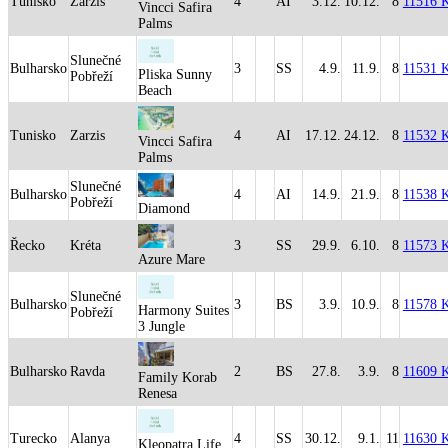
Tunisko
Zarzis
4
AI
3.12.
10.12.
8
11516 
Vincci Safira
Palms
Slunečné
Bulharsko
3
SS
4.9.
11.9.
8
11531 
Pliska Sunny
Pobřeží
Beach
Tunisko
Zarzis
4
AI
17.12.
24.12.
8
11532 
Vincci Safira
Palms
Slunečné
Bulharsko
4
AI
14.9.
21.9.
8
11538 
Pobřeží
Diamond
Řecko
Kréta
3
SS
29.9.
6.10.
8
11573 
Azure Mare
Slunečné
Bulharsko
3
BS
3.9.
10.9.
8
11578 
Harmony Suites
Pobřeží
3 Jungle
Bulharsko
Ravda
2
BS
27.8.
3.9.
8
11609 
Family Korab
Renesa
Turecko
Alanya
4
SS
30.12.
9.1.
11
11630 
Kleopatra Life