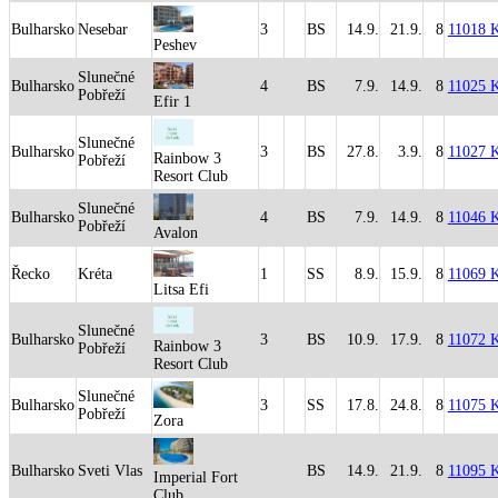
Bulharsko
Nesebar
3
BS
14.9.
21.9.
8
11018 
Peshev
Slunečné
Bulharsko
4
BS
7.9.
14.9.
8
11025 
Pobřeží
Efir 1
Slunečné
Bulharsko
3
BS
27.8.
3.9.
8
11027 
Rainbow 3
Pobřeží
Resort Club
Slunečné
Bulharsko
4
BS
7.9.
14.9.
8
11046 
Pobřeží
Avalon
Řecko
Kréta
1
SS
8.9.
15.9.
8
11069 
Litsa Efi
Slunečné
Bulharsko
3
BS
10.9.
17.9.
8
11072 
Rainbow 3
Pobřeží
Resort Club
Slunečné
Bulharsko
3
SS
17.8.
24.8.
8
11075 
Pobřeží
Zora
Bulharsko
Sveti Vlas
BS
14.9.
21.9.
8
11095 
Imperial Fort
Club