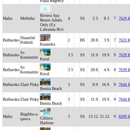
Plaza Regency
Riviera Spa
Malta
Mellieha
4
SS
2.3.
8.3.
7
7629 
Resort Adults
Only (Ex.
Labranda Rivi
Slunečné
Bulharsko
2
BS
28.8.
3.9.
7
7633 
Pobřeží
Kasandra
Sv.
Bulharsko
3.5
SS
11.9.
19.9.
9
7639 
Konstantin
Koral
Sv.
Bulharsko
3.5
SS
28.8.
4.9.
8
7639 
Konstantin
Koral
Bulharsko
Zlaté Písky
3
SS
8.9.
16.9.
9
7644 
Bonita Beach
Bulharsko
Zlaté Písky
3
SS
11.9.
19.9.
9
7644 
Bonita Beach
Bugibba-a-
Malta
3
SS
13.12.
21.12.
9
8209 
Gillieru
qawra
Harbour