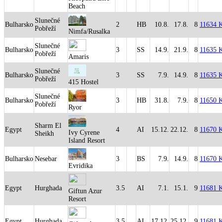
Beach
Slunečné
Bulharsko
2
HB
10.8.
17.8.
8
11634 
Pobřeží
Nimfa/Rusalka
Slunečné
Bulharsko
3
SS
14.9.
21.9.
8
11635 
Pobřeží
Amaris
Slunečné
Bulharsko
3
SS
7.9.
14.9.
8
11635 
Pobřeží
415 Hostel
Slunečné
Bulharsko
3
HB
31.8.
7.9.
8
11650 
Pobřeží
Ryor
Sharm El
Egypt
4
AI
15.12.
22.12.
8
11670 
Ivy Cyrene
Sheikh
Island Resort
Bulharsko
Nesebar
3
BS
7.9.
14.9.
8
11670 
Evridika
Egypt
Hurghada
3.5
AI
7.1.
15.1.
9
11681 
Giftun Azur
Resort
Egypt
Hurghada
3.5
AI
17.12.
25.12.
9
11681 