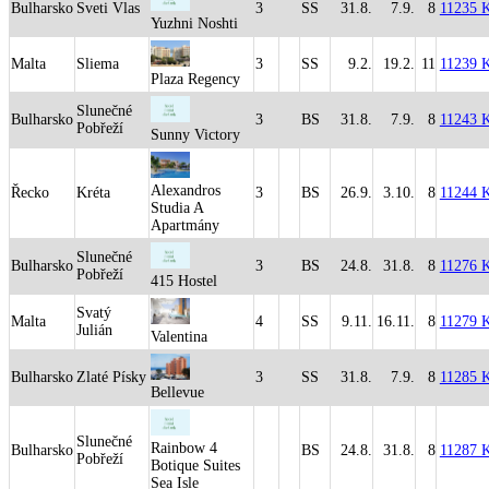
Bulharsko
Sveti Vlas
3
SS
31.8.
7.9.
8
11235 
Yuzhni Noshti
Malta
Sliema
3
SS
9.2.
19.2.
11
11239 
Plaza Regency
Slunečné
Bulharsko
3
BS
31.8.
7.9.
8
11243 
Pobřeží
Sunny Victory
Alexandros
Řecko
Kréta
3
BS
26.9.
3.10.
8
11244 
Studia A
Apartmány
Slunečné
Bulharsko
3
BS
24.8.
31.8.
8
11276 
Pobřeží
415 Hostel
Svatý
Malta
4
SS
9.11.
16.11.
8
11279 
Julián
Valentina
Bulharsko
Zlaté Písky
3
SS
31.8.
7.9.
8
11285 
Bellevue
Slunečné
Rainbow 4
Bulharsko
BS
24.8.
31.8.
8
11287 
Pobřeží
Botique Suites
Sea Isle