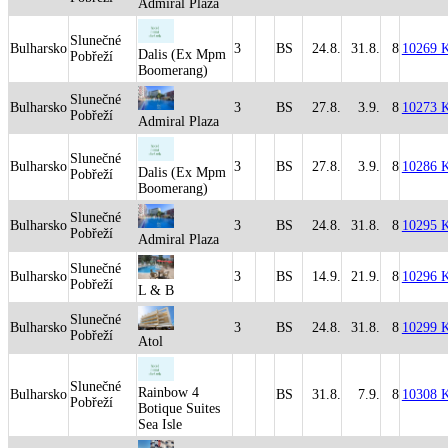
Admiral Plaza
Slunečné
Bulharsko
3
BS
24.8.
31.8.
8
10269 
Dalis (Ex Mpm
Pobřeží
Boomerang)
Slunečné
Bulharsko
3
BS
27.8.
3.9.
8
10273 
Pobřeží
Admiral Plaza
Slunečné
Bulharsko
3
BS
27.8.
3.9.
8
10286 
Dalis (Ex Mpm
Pobřeží
Boomerang)
Slunečné
Bulharsko
3
BS
24.8.
31.8.
8
10295 
Pobřeží
Admiral Plaza
Slunečné
Bulharsko
3
BS
14.9.
21.9.
8
10296 
Pobřeží
L & B
Slunečné
Bulharsko
3
BS
24.8.
31.8.
8
10299 
Pobřeží
Atol
Slunečné
Rainbow 4
Bulharsko
BS
31.8.
7.9.
8
10308 
Pobřeží
Botique Suites
Sea Isle