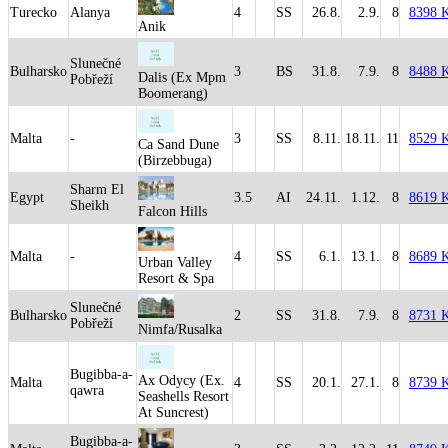
Turecko
Alanya
4
SS
26.8.
2.9.
8
8398 
Anik
Slunečné
Bulharsko
3
BS
31.8.
7.9.
8
8488 
Dalis (Ex Mpm
Pobřeží
Boomerang)
Malta
-
3
SS
8.11.
18.11.
11
8529 
Ca Sand Dune
(Birzebbuga)
Sharm El
Egypt
3.5
AI
24.11.
1.12.
8
8619 
Sheikh
Falcon Hills
Malta
-
4
SS
6.1.
13.1.
8
8689 
Urban Valley
Resort & Spa
Slunečné
Bulharsko
2
SS
31.8.
7.9.
8
8731 
Pobřeží
Nimfa/Rusalka
Bugibba-a-
Ax Odycy (Ex.
Malta
4
SS
20.1.
27.1.
8
8739 
qawra
Seashells Resort
At Suncrest)
Bugibba-a-