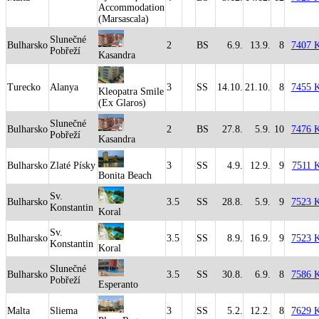
Accommodation
(Marsascala)
Slunečné
Bulharsko
2
BS
6.9.
13.9.
8
7407 
Pobřeží
Kasandra
Turecko
Alanya
3
SS
14.10.
21.10.
8
7455 
Kleopatra Smile
(Ex Glaros)
Slunečné
Bulharsko
2
BS
27.8.
5.9.
10
7476 
Pobřeží
Kasandra
Bulharsko
Zlaté Písky
3
SS
4.9.
12.9.
9
7511 
Bonita Beach
Sv.
Bulharsko
3.5
SS
28.8.
5.9.
9
7523 
Konstantin
Koral
Sv.
Bulharsko
3.5
SS
8.9.
16.9.
9
7523 
Konstantin
Koral
Slunečné
Bulharsko
3.5
SS
30.8.
6.9.
8
7586 
Pobřeží
Esperanto
Malta
Sliema
3
SS
5.2.
12.2.
8
7629 