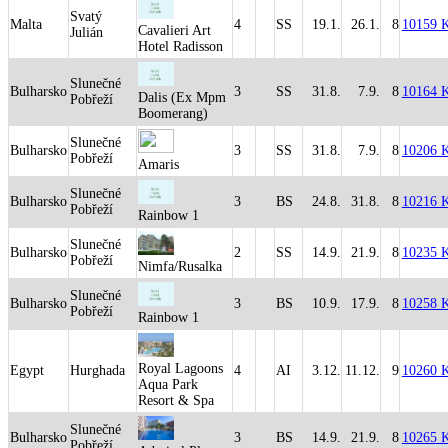
Svatý
Malta
4
SS
19.1.
26.1.
8
10159 
Cavalieri Art
Julián
Hotel Radisson
Slunečné
Bulharsko
3
SS
31.8.
7.9.
8
10164 
Dalis (Ex Mpm
Pobřeží
Boomerang)
Slunečné
Bulharsko
3
SS
31.8.
7.9.
8
10206 
Pobřeží
Amaris
Slunečné
Bulharsko
3
BS
24.8.
31.8.
8
10216 
Pobřeží
Rainbow 1
Slunečné
Bulharsko
2
SS
14.9.
21.9.
8
10235 
Pobřeží
Nimfa/Rusalka
Slunečné
Bulharsko
3
BS
10.9.
17.9.
8
10258 
Pobřeží
Rainbow 1
Royal Lagoons
Egypt
Hurghada
4
AI
3.12.
11.12.
9
10260 
Aqua Park
Resort & Spa
Slunečné
Bulharsko
3
BS
14.9.
21.9.
8
10265 
Pobřeží