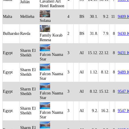
Cavalieri Art
Julián
Hotel Radisson
Malta
Mellieha
4
BS
30.1.
9.2.
11
9409 
Solana
Bulharsko
Ravda
2
BS
31.8.
7.9.
8
9430 
Family Korab
Renesa
Sharm El
Egypt
3
AI
15.12.
22.12.
8
9431 
Falcon Naama
Sheikh
Star
Sharm El
Egypt
3
AI
1.12.
8.12.
8
9489 
Falcon Naama
Sheikh
Star
Sharm El
Egypt
3
AI
8.12.
15.12.
8
9547 
Falcon Naama
Sheikh
Star
Sharm El
Egypt
3
AI
9.2.
16.2.
8
9547 
Falcon Naama
Sheikh
Star
Sharm El