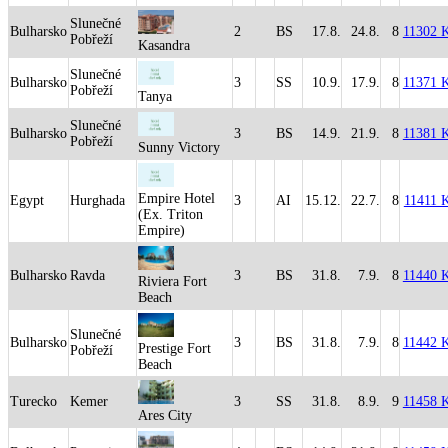
Slunečné
Bulharsko
2
BS
17.8.
24.8.
8
11302 
Pobřeží
Kasandra
Slunečné
Bulharsko
3
SS
10.9.
17.9.
8
11371 
Pobřeží
Tanya
Slunečné
Bulharsko
3
BS
14.9.
21.9.
8
11381 
Pobřeží
Sunny Victory
Empire Hotel
Egypt
Hurghada
3
AI
15.12.
22.7.
8
11411 
(Ex. Triton
Empire)
Bulharsko
Ravda
3
BS
31.8.
7.9.
8
11440 
Riviera Fort
Beach
Slunečné
Bulharsko
3
BS
31.8.
7.9.
8
11442 
Prestige Fort
Pobřeží
Beach
Turecko
Kemer
3
SS
31.8.
8.9.
9
11458 
Ares City