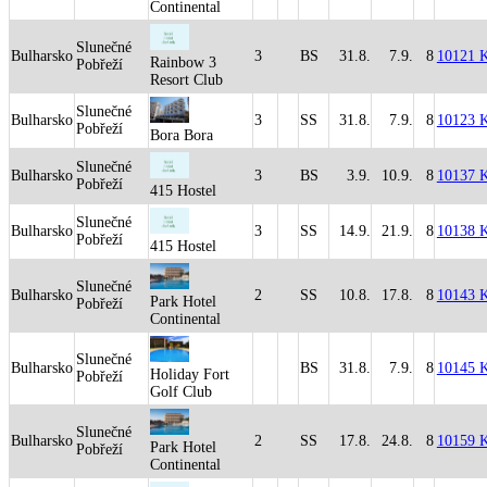
Continental
Slunečné
Bulharsko
3
BS
31.8.
7.9.
8
10121 
Rainbow 3
Pobřeží
Resort Club
Slunečné
Bulharsko
3
SS
31.8.
7.9.
8
10123 
Pobřeží
Bora Bora
Slunečné
Bulharsko
3
BS
3.9.
10.9.
8
10137 
Pobřeží
415 Hostel
Slunečné
Bulharsko
3
SS
14.9.
21.9.
8
10138 
Pobřeží
415 Hostel
Slunečné
Bulharsko
2
SS
10.8.
17.8.
8
10143 
Park Hotel
Pobřeží
Continental
Slunečné
Bulharsko
BS
31.8.
7.9.
8
10145 
Holiday Fort
Pobřeží
Golf Club
Slunečné
Bulharsko
2
SS
17.8.
24.8.
8
10159 
Park Hotel
Pobřeží
Continental