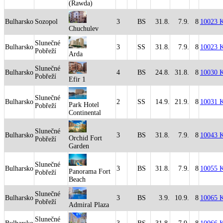
(Rawda)
Bulharsko
Sozopol
3
BS
31.8.
7.9.
8
10023 
Chuchulev
Slunečné
Bulharsko
3
SS
31.8.
7.9.
8
10023 
Pobřeží
Arda
Slunečné
Bulharsko
4
BS
24.8.
31.8.
8
10030 
Pobřeží
Efir 1
Slunečné
Bulharsko
2
SS
14.9.
21.9.
8
10031 
Park Hotel
Pobřeží
Continental
Slunečné
Bulharsko
3
BS
31.8.
7.9.
8
10043 
Orchid Fort
Pobřeží
Garden
Slunečné
Bulharsko
3
BS
31.8.
7.9.
8
10055 
Panorama Fort
Pobřeží
Beach
Slunečné
Bulharsko
3
BS
3.9.
10.9.
8
10065 
Pobřeží
Admiral Plaza
Slunečné