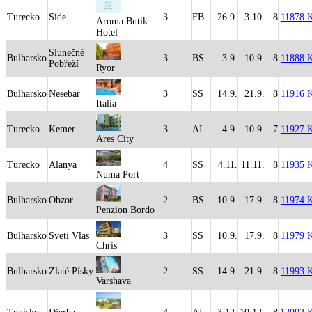
Turecko
Side
3
FB
26.9.
3.10.
8
11878 
Aroma Butik
Hotel
Slunečné
Bulharsko
3
BS
3.9.
10.9.
8
11888 
Pobřeží
Ryor
Bulharsko
Nesebar
3
SS
14.9.
21.9.
8
11916 
Italia
Turecko
Kemer
3
AI
4.9.
10.9.
7
11927 
Ares City
Turecko
Alanya
4
SS
4.11.
11.11.
8
11935 
Numa Port
Bulharsko
Obzor
2
BS
10.9.
17.9.
8
11974 
Penzion Bordo
Bulharsko
Sveti Vlas
3
SS
10.9.
17.9.
8
11979 
Chris
Bulharsko
Zlaté Písky
2
SS
14.9.
21.9.
8
11993 
Varshava