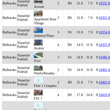
Slunečné
Bulharsko
2
BS
31.8.
7.9.
8
10335 
Pobřeží
Avenue
Slunečné
Bulharsko
3
BS
31.8.
7.9.
8
10351 
Aparthotel Rose
Pobřeží
Village
Slunečné
Bulharsko
3
SS
31.8.
7.9.
8
10354 
Pobřeží
Admiral Plaza
Slunečné
Bulharsko
4
BS
14.9.
21.9.
8
10355 
Pobřeží
Avalon
Slunečné
Bulharsko
3
SS
24.8.
31.8.
8
10386 
Pobřeží
Zora
Slunečné
Bulharsko
2
SS
24.8.
31.8.
8
10401 
Pobřeží
Nimfa/Rusalka
Slunečné
Bulharsko
2
BS
31.8.
7.9.
8
10402 
Pobřeží
Elite 1 Complex
Slunečné
Bulharsko
4
BS
17.8.
24.8.
8
10410 
Pobřeží
Efir 1