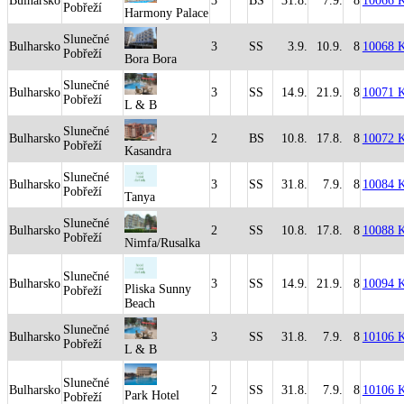
Bulharsko
3
BS
31.8.
7.9.
8
10066 
Pobřeží
Harmony Palace
Slunečné
Bulharsko
3
SS
3.9.
10.9.
8
10068 
Pobřeží
Bora Bora
Slunečné
Bulharsko
3
SS
14.9.
21.9.
8
10071 
Pobřeží
L & B
Slunečné
Bulharsko
2
BS
10.8.
17.8.
8
10072 
Pobřeží
Kasandra
Slunečné
Bulharsko
3
SS
31.8.
7.9.
8
10084 
Pobřeží
Tanya
Slunečné
Bulharsko
2
SS
10.8.
17.8.
8
10088 
Pobřeží
Nimfa/Rusalka
Slunečné
Bulharsko
3
SS
14.9.
21.9.
8
10094 
Pliska Sunny
Pobřeží
Beach
Slunečné
Bulharsko
3
SS
31.8.
7.9.
8
10106 
Pobřeží
L & B
Slunečné
Bulharsko
2
SS
31.8.
7.9.
8
10106 
Park Hotel
Pobřeží