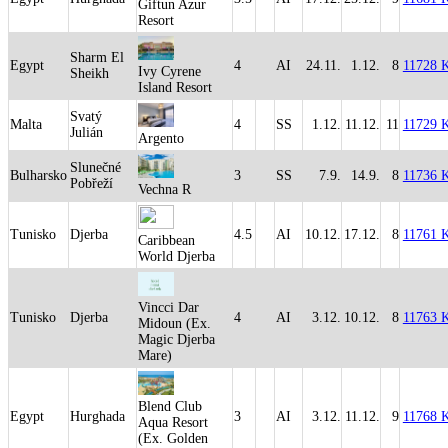
Giftun Azur
Resort
Sharm El
Egypt
4
AI
24.11.
1.12.
8
11728 
Ivy Cyrene
Sheikh
Island Resort
Svatý
Malta
4
SS
1.12.
11.12.
11
11729 
Julián
Argento
Slunečné
Bulharsko
3
SS
7.9.
14.9.
8
11736 
Pobřeží
Vechna R
Tunisko
Djerba
4.5
AI
10.12.
17.12.
8
11761 
Caribbean
World Djerba
Vincci Dar
Tunisko
Djerba
4
AI
3.12.
10.12.
8
11763 
Midoun (Ex.
Magic Djerba
Mare)
Blend Club
Egypt
Hurghada
3
AI
3.12.
11.12.
9
11768 
Aqua Resort
(Ex. Golden