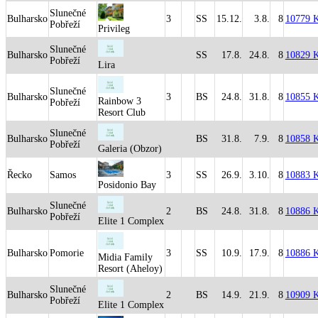
Slunečné
Bulharsko
3
SS
15.12.
3.8.
8
10779 
Pobřeží
Privileg
Slunečné
Bulharsko
SS
17.8.
24.8.
8
10829 
Pobřeží
Lira
Slunečné
Bulharsko
3
BS
24.8.
31.8.
8
10855 
Rainbow 3
Pobřeží
Resort Club
Slunečné
Bulharsko
BS
31.8.
7.9.
8
10858 
Pobřeží
Galeria (Obzor)
Řecko
Samos
3
SS
26.9.
3.10.
8
10883 
Posidonio Bay
Slunečné
Bulharsko
2
BS
24.8.
31.8.
8
10886 
Pobřeží
Elite 1 Complex
Bulharsko
Pomorie
3
SS
10.9.
17.9.
8
10886 
Midia Family
Resort (Aheloy)
Slunečné
Bulharsko
2
BS
14.9.
21.9.
8
10909 
Pobřeží
Elite 1 Complex