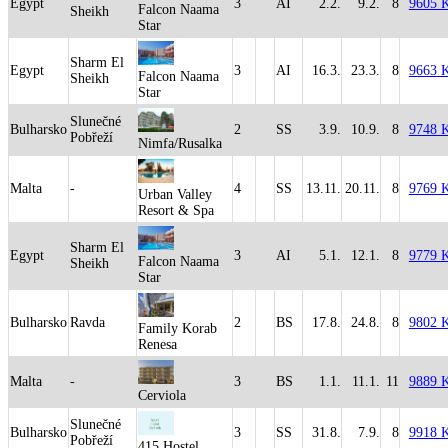
Egypt
3
AI
2.2.
9.2.
8
9605 
Falcon Naama
Sheikh
Star
Sharm El
Egypt
3
AI
16.3.
23.3.
8
9663 
Falcon Naama
Sheikh
Star
Slunečné
Bulharsko
2
SS
3.9.
10.9.
8
9748 
Pobřeží
Nimfa/Rusalka
Malta
-
4
SS
13.11.
20.11.
8
9769 
Urban Valley
Resort & Spa
Sharm El
Egypt
3
AI
5.1.
12.1.
8
9779 
Falcon Naama
Sheikh
Star
Bulharsko
Ravda
2
BS
17.8.
24.8.
8
9802 
Family Korab
Renesa
Malta
-
3
BS
1.1.
11.1.
11
9889 
Cerviola
Slunečné
Bulharsko
3
SS
31.8.
7.9.
8
9918 
Pobřeží
415 Hostel