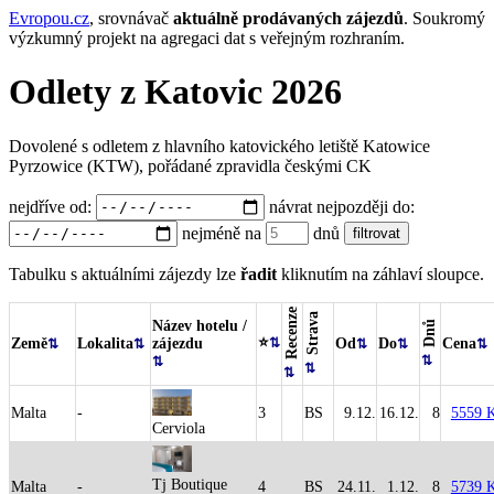
Evropou.cz
, srovnávač
aktuálně prodávaných zájezdů
.
Soukromý
výzkumný projekt na agregaci dat s veřejným rozhraním.
Odlety z Katovic 2026
Dovolené s odletem z hlavního katovického letiště Katowice
Pyrzowice (KTW), pořádané zpravidla českými CK
nejdříve od:
návrat nejpozději do:
nejméně na
dnů
Tabulku s aktuálními zájezdy lze
řadit
kliknutím na záhlaví sloupce.
Recenze
Strava
Název hotelu /
Dnů
⭐
Země
Lokalita
zájezdu
Od
Do
Cena
Malta
-
3
BS
9.12.
16.12.
8
5559 
Cerviola
Tj Boutique
Malta
-
4
BS
24.11.
1.12.
8
5739 