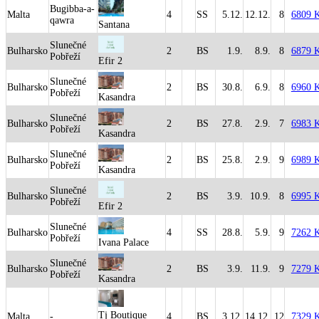
Bugibba-a-
Malta
4
SS
5.12.
12.12.
8
6809 
qawra
Santana
Slunečné
Bulharsko
2
BS
1.9.
8.9.
8
6879 
Pobřeží
Efir 2
Slunečné
Bulharsko
2
BS
30.8.
6.9.
8
6960 
Pobřeží
Kasandra
Slunečné
Bulharsko
2
BS
27.8.
2.9.
7
6983 
Pobřeží
Kasandra
Slunečné
Bulharsko
2
BS
25.8.
2.9.
9
6989 
Pobřeží
Kasandra
Slunečné
Bulharsko
2
BS
3.9.
10.9.
8
6995 
Pobřeží
Efir 2
Slunečné
Bulharsko
4
SS
28.8.
5.9.
9
7262 
Pobřeží
Ivana Palace
Slunečné
Bulharsko
2
BS
3.9.
11.9.
9
7279 
Pobřeží
Kasandra
Tj Boutique
Malta
-
4
BS
3.12.
14.12.
12
7329 