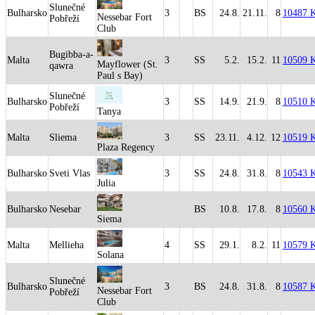
Slunečné
Bulharsko
3
BS
24.8.
21.11.
8
10487 
Nessebar Fort
Pobřeží
Club
Bugibba-a-
Malta
3
SS
5.2.
15.2.
11
10509 
Mayflower (St.
qawra
Paul s Bay)
Slunečné
Bulharsko
3
SS
14.9.
21.9.
8
10510 
Pobřeží
Tanya
Malta
Sliema
3
SS
23.11.
4.12.
12
10519 
Plaza Regency
Bulharsko
Sveti Vlas
3
SS
24.8.
31.8.
8
10543 
Julia
Bulharsko
Nesebar
BS
10.8.
17.8.
8
10560 
Siema
Malta
Mellieha
4
SS
29.1.
8.2.
11
10579 
Solana
Slunečné
Bulharsko
3
BS
24.8.
31.8.
8
10587 
Nessebar Fort
Pobřeží
Club