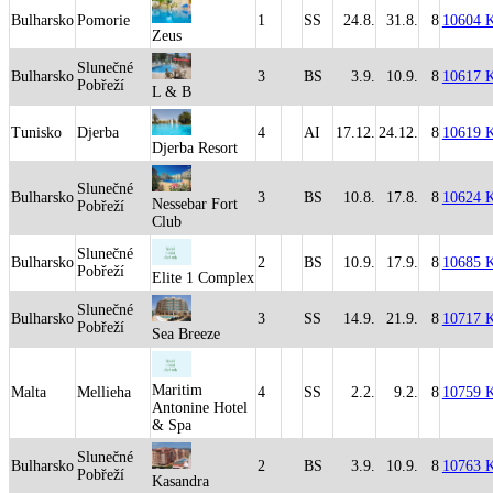
Bulharsko
Pomorie
1
SS
24.8.
31.8.
8
10604 
Zeus
Slunečné
Bulharsko
3
BS
3.9.
10.9.
8
10617 
Pobřeží
L & B
Tunisko
Djerba
4
AI
17.12.
24.12.
8
10619 
Djerba Resort
Slunečné
Bulharsko
3
BS
10.8.
17.8.
8
10624 
Nessebar Fort
Pobřeží
Club
Slunečné
Bulharsko
2
BS
10.9.
17.9.
8
10685 
Pobřeží
Elite 1 Complex
Slunečné
Bulharsko
3
SS
14.9.
21.9.
8
10717 
Pobřeží
Sea Breeze
Maritim
Malta
Mellieha
4
SS
2.2.
9.2.
8
10759 
Antonine Hotel
& Spa
Slunečné
Bulharsko
2
BS
3.9.
10.9.
8
10763 
Pobřeží
Kasandra