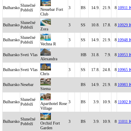
Slunečné
Bulharsko
3
BS
14.9.
21.9.
8
10911 
Nessebar Fort
Pobřeží
Club
Slunečné
Bulharsko
3
SS
10.8.
17.8.
8
10929 
Pobřeží
Zora
Slunečné
Bulharsko
3
SS
14.9.
21.9.
8
10948 
Pobřeží
Vechna R
Bulharsko
Sveti Vlas
HB
31.8.
7.9.
8
10953 
Alexandra
Bulharsko
Sveti Vlas
3
SS
17.8.
24.8.
8
10965 
Chris
Bulharsko
Nesebar
BS
14.9.
21.9.
8
10983 
Siema
Slunečné
Bulharsko
3
BS
3.9.
10.9.
8
11002 
Aparthotel Rose
Pobřeží
Village
Slunečné
Bulharsko
3
BS
3.9.
10.9.
8
11011 
Orchid Fort
Pobřeží
Garden