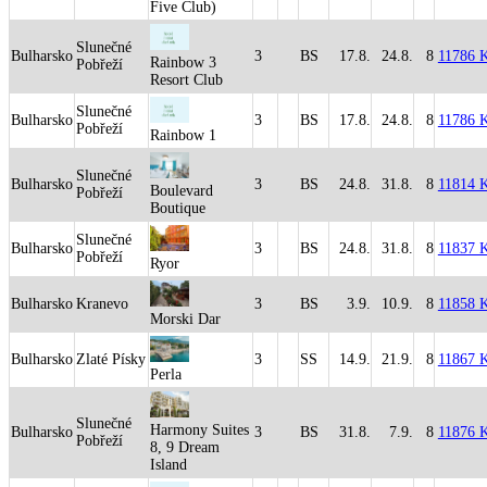
Five Club)
Slunečné
Bulharsko
3
BS
17.8.
24.8.
8
11786 
Rainbow 3
Pobřeží
Resort Club
Slunečné
Bulharsko
3
BS
17.8.
24.8.
8
11786 
Pobřeží
Rainbow 1
Slunečné
Bulharsko
3
BS
24.8.
31.8.
8
11814 
Boulevard
Pobřeží
Boutique
Slunečné
Bulharsko
3
BS
24.8.
31.8.
8
11837 
Pobřeží
Ryor
Bulharsko
Kranevo
3
BS
3.9.
10.9.
8
11858 
Morski Dar
Bulharsko
Zlaté Písky
3
SS
14.9.
21.9.
8
11867 
Perla
Slunečné
Harmony Suites
Bulharsko
3
BS
31.8.
7.9.
8
11876 
Pobřeží
8, 9 Dream
Island